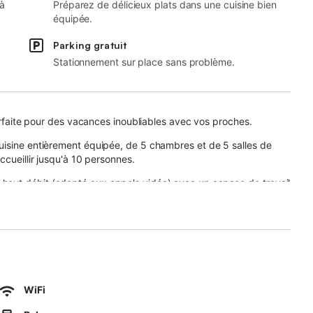
 à
Préparez de délicieux plats dans une cuisine bien
équipée.
Parking gratuit
Stationnement sur place sans problème.
parfaite pour des vacances inoubliables avec vos proches.
uisine entièrement équipée, de 5 chambres et de 5 salles de
ccueillir jusqu'à 10 personnes.
aut débit (adapté aux appels vidéo) avec un espace de travail
ine à laver.
ne chauffée à partir de début mai, un jardin, une terrasse, un
jusqu'à la fin du mois de septembre, vous permettant de profiter
WiFi
'établissement.