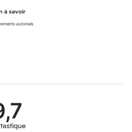
n à savoir
nements autorisés
9,7
tastique