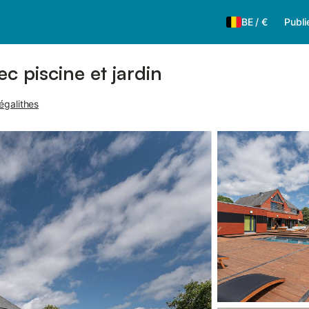
BE
/
€
Publi
ec piscine et jardin
égalithes