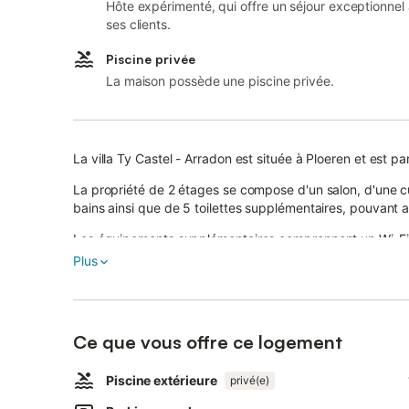
Hôte expérimenté, qui offre un séjour exceptionnel
ses clients.
Piscine privée
La maison possède une piscine privée.
La villa Ty Castel - Arradon est située à Ploeren et est 
La propriété de 2 étages se compose d'un salon, d'une c
bains ainsi que de 5 toilettes supplémentaires, pouvant a
Les équipements supplémentaires comprennent un Wi-Fi h
dédié pour le télétravail, une télévision ainsi qu'une mach
Plus
Cette villa offre un espace extérieur privé avec une pisci
balcon et deux planchas.
Ce que vous offre ce logement
Exceptionnellement, la piscine chauffée restera ouverte 
plus longtemps de moments de détente.
Piscine extérieure
privé(e)
Un court de tennis se trouve à 15 minutes de marche de l