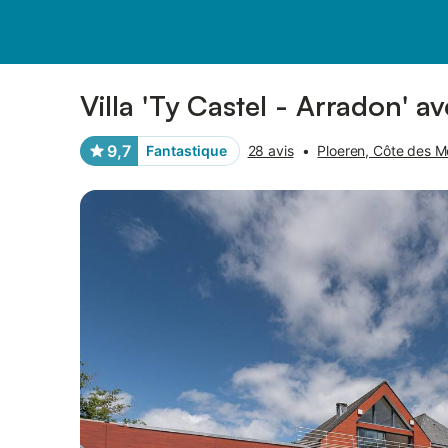
Photos
Équipements
Avis des voyageurs
Villa 'Ty Castel - Arradon' av
9,7
Fantastique
28 avis
•
Ploeren, Côte des M