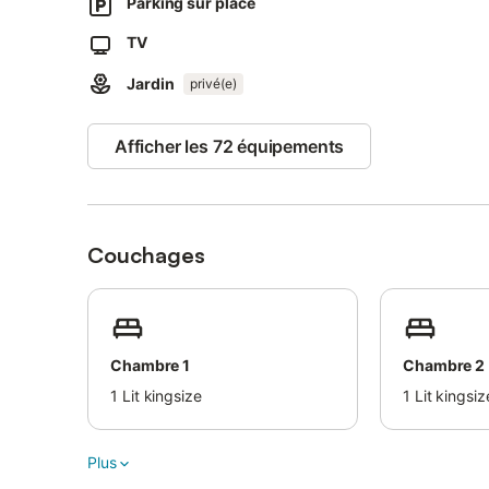
Parking sur place
Cinq places de parking sont disponibles sur la propriété 
TV
domestiques et les fumeurs ne sont pas autorisés. La clim
Les serviettes de plage et de piscine sont fournies.
Jardin
privé(e)
Afficher les 72 équipements
Couchages
Chambre 1
Chambre 2
1
Lit kingsize
1
Lit kingsiz
Plus