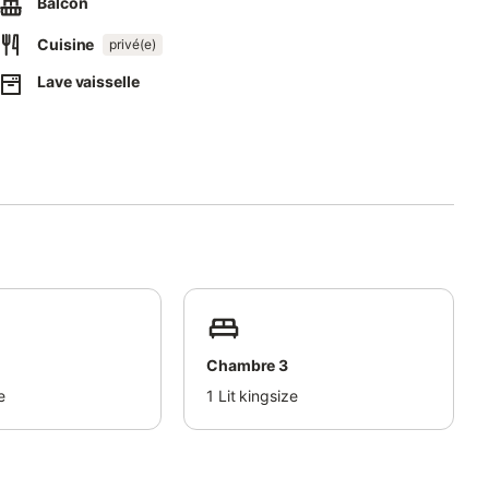
Balcon
et un parking gratuit est disponible dans la rue. Les animaux
Cuisine
atisation n'est pas disponible.
privé(e)
Lave vaisselle
Chambre 3
e
1
Lit kingsize