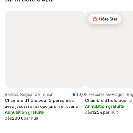
Hôte Star
Bandol, Région de Toulon
10,0
Six-Fours-les-Plages, Ré
Chambre d’hôte pour 2 personnes,
Toulon
Chambre d’hôte pour 5
avec jacuzzi ainsi que jardin et sauna
Annulation gratuite
Annulation gratuite
dès
125 €
par nuit
dès
200 €
par nuit