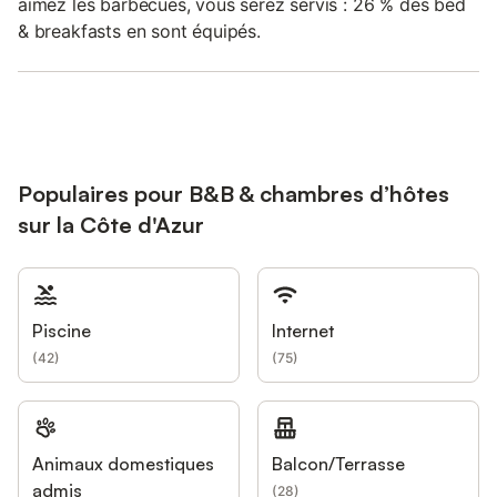
aimez les barbecues, vous serez servis : 26 % des bed
& breakfasts en sont équipés.
Populaires pour B&B & chambres d’hôtes
sur la Côte d'Azur
Piscine
Internet
(
42
)
(
75
)
Animaux domestiques
Balcon/Terrasse
admis
(
28
)