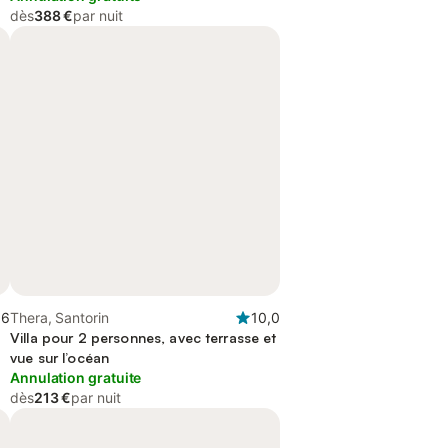
dès
388 €
par nuit
,6
Thera, Santorin
10,0
Villa pour 2 personnes, avec terrasse et
vue sur l’océan
Annulation gratuite
dès
213 €
par nuit