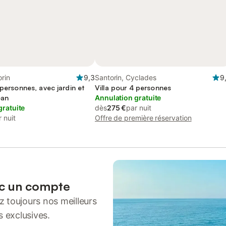
orin
9,3
Santorin, Cyclades
9
 personnes, avec jardin et
Villa pour 4 personnes
éan
Annulation gratuite
gratuite
dès
275 €
par nuit
 nuit
Offre de première réservation
ec un compte
 toujours nos meilleurs
s exclusives.