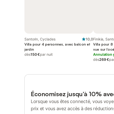
Santorin, Cyclades
10,0
Finikia, Sant
Villa pour 4 personnes, avec balcon et
Villa pour 8
jardin
vue sur l’oc
dès
150 €
par nuit
Annulation 
dès
269 €
par
Économisez jusqu’à 10% av
Lorsque vous êtes connecté, vous voyez
prix et vous avez accès à des réduction