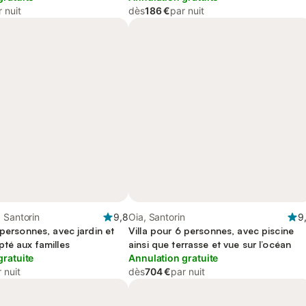
 nuit
dès
186 €
par nuit
 Santorin
9,8
Oia, Santorin
9
 personnes, avec jardin et
Villa pour 6 personnes, avec piscine
té aux familles
ainsi que terrasse et vue sur l’océan
gratuite
Annulation gratuite
 nuit
dès
704 €
par nuit