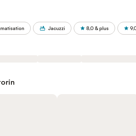
imatisation
Jacuzzi
8,0
& plus
9,
torin