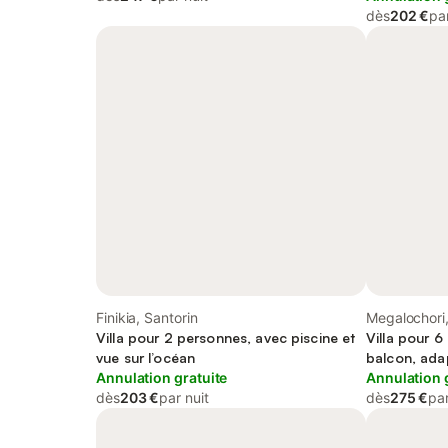
dès
202 €
par
Finikia, Santorin
Megalochori,
Villa pour 2 personnes, avec piscine et
Villa pour 6
vue sur l’océan
balcon, adap
Annulation gratuite
Annulation 
dès
203 €
par nuit
dès
275 €
par