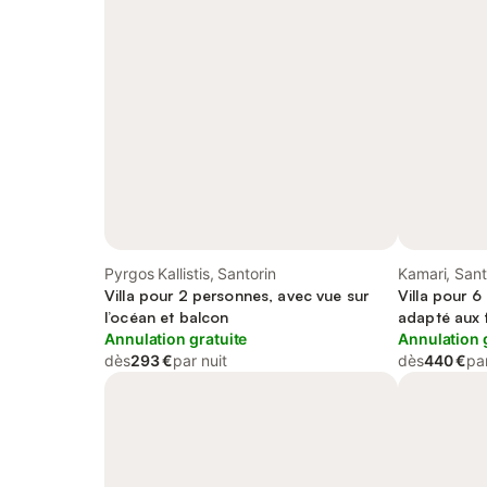
Pyrgos Kallistis, Santorin
Kamari, Sant
Villa pour 2 personnes, avec vue sur
Villa pour 6
l’océan et balcon
adapté aux f
Annulation gratuite
Annulation 
dès
293 €
par nuit
dès
440 €
par