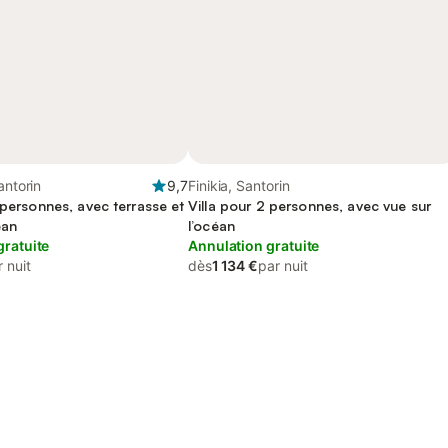
antorin
9,7
Finikia, Santorin
 personnes, avec terrasse et
Villa pour 2 personnes, avec vue sur
éan
l’océan
gratuite
Annulation gratuite
 nuit
dès
1 134 €
par nuit