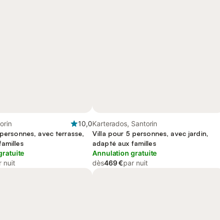
orin
10,0
Karterados, Santorin
 personnes, avec terrasse,
Villa pour 5 personnes, avec jardin,
amilles
adapté aux familles
gratuite
Annulation gratuite
 nuit
dès
469 €
par nuit