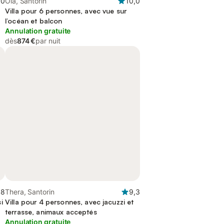
,0
Oia, Santorin
10,0
Villa pour 6 personnes, avec vue sur
l’océan et balcon
Annulation gratuite
dès
874 €
par nuit
,8
Thera, Santorin
9,3
i
Villa pour 4 personnes, avec jacuzzi et
terrasse, animaux acceptés
Annulation gratuite