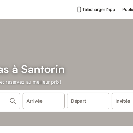
Télécharger l’app
Publi
as à Santorin
t réservez au meilleur prix!
Arrivée
Départ
Invités