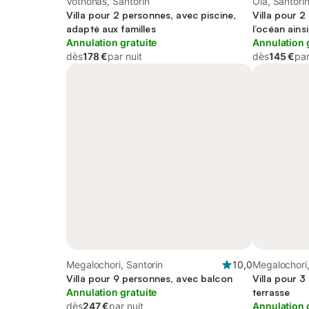
Vothonas, Santorin
Oia, Santori
Villa pour 2 personnes, avec piscine,
Villa pour 2
adapté aux familles
l’océan ains
Annulation gratuite
Annulation 
dès
178 €
par nuit
dès
145 €
par
Megalochori, Santorin
10,0
Megalochori,
Villa pour 9 personnes, avec balcon
Villa pour 3
Annulation gratuite
terrasse
dès
247 €
par nuit
Annulation 