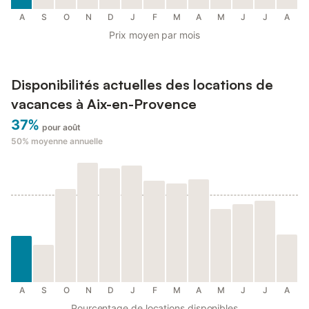
A
S
O
N
D
J
F
M
A
M
J
J
A
Prix moyen par mois
Disponibilités actuelles des locations de
vacances à Aix-en-Provence
37%
pour août
50%
moyenne annuelle
A
S
O
N
D
J
F
M
A
M
J
J
A
Pourcentage de locations disponibles