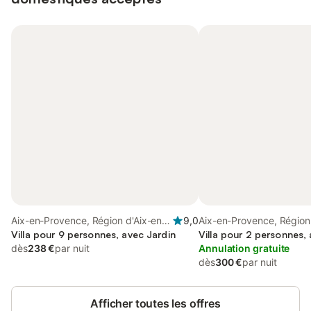
Aix-en-Provence, Région d'Aix-en-
9,0
Aix-en-Provence, Région
Provence
Villa pour 9 personnes, avec Jardin
Provence
Villa pour 2 personnes,
dès
238 €
par nuit
Annulation gratuite
dès
300 €
par nuit
Afficher toutes les offres