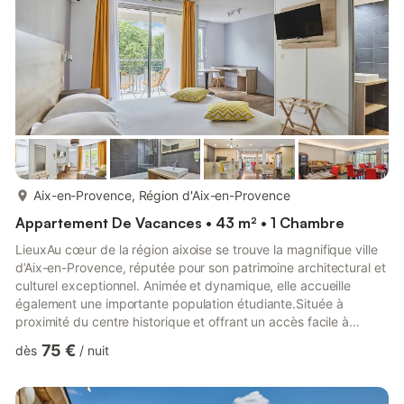
plus...
Aix-en-Provence, Région d'Aix-en-Provence
Appartement De Vacances • 43 m² • 1 Chambre
LieuxAu cœur de la région aixoise se trouve la magnifique ville
d’Aix-en-Provence, réputée pour son patrimoine architectural et
culturel exceptionnel. Animée et dynamique, elle accueille
également une importante population étudiante.Située à
proximité du centre historique et offrant un accès facile à
l’autoroute, cette résidence hôtelière 3 étoiles bénéficie d’un
75 €
dès
/
nuit
emplacement privilégié. À seulement 10 minutes des principaux
sites d’intérêt — tels que la cathédrale Saint‑Sauveur, le Cours
Mirabeau et la Fondation Vasarely — elle permet de profiter à la