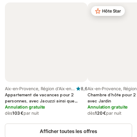
Hôte Star
Aix-en-Provence, Région d'Aix-en-
8,6
Aix-en-Provence, Région
Provence
Appartement de vacances pour 2
Provence
Chambre d’hôte pour 2
personnes, avec Jacuzzi ainsi que
avec Jardin
Terrasse et Jardin
Annulation gratuite
Annulation gratuite
dès
103 €
par nuit
dès
120 €
par nuit
Afficher toutes les offres