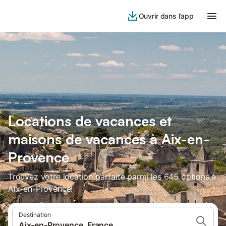
Ouvrir dans l’app
Locations de vacances et
maisons de vacances à Aix-en-
Provence
Trouvez votre location parfaite parmi les 645 options à
Aix-en-Provence!
Destination
Aix-en-Provence, France