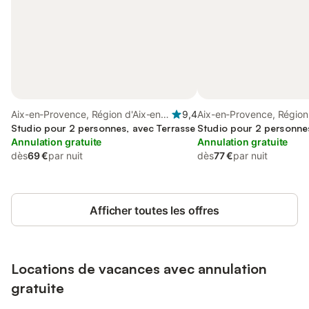
Aix-en-Provence, Région d'Aix-en-
9,4
Aix-en-Provence, Région
Provence
Studio pour 2 personnes, avec Terrasse
Provence
Studio pour 2 personne
Annulation gratuite
Annulation gratuite
dès
69 €
par nuit
dès
77 €
par nuit
Afficher toutes les offres
Locations de vacances avec annulation
gratuite