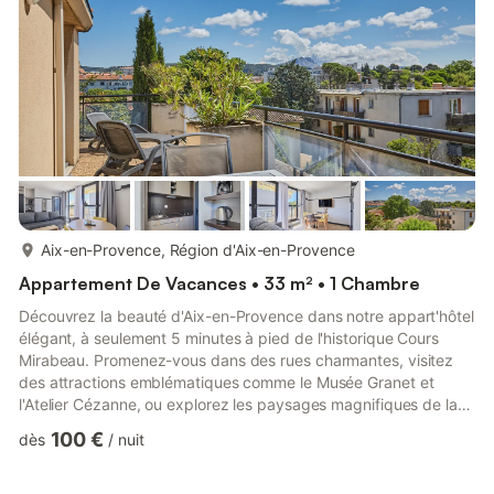
fois de la richesse culturelle de la vi...
plus...
Aix-en-Provence, Région d'Aix-en-Provence
Appartement De Vacances • 33 m² • 1 Chambre
Découvrez la beauté d'Aix-en-Provence dans notre appart'hôtel
élégant, à seulement 5 minutes à pied de l'historique Cours
Mirabeau. Promenez-vous dans des rues charmantes, visitez
des attractions emblématiques comme le Musée Granet et
l'Atelier Cézanne, ou explorez les paysages magnifiques de la
Sainte-Victoire. Après une journée de découverte, détendez-
100 €
dès
/
nuit
vous au bord de la piscine extérieure chauffée, profitez du
soleil sur la terrasse ou reposez-vous dans votre appartement
entièrement équipé avec tout le confort moderne. Idéal pour les