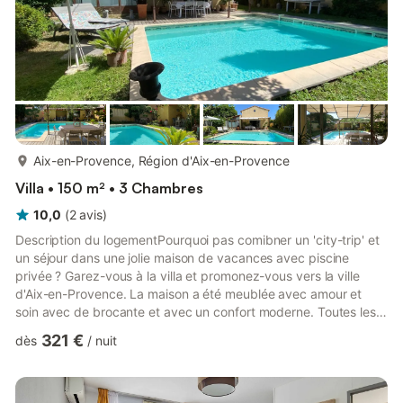
plus...
Aix-en-Provence, Région d'Aix-en-Provence
Villa • 150 m² • 3 Chambres
10,0
(
2
avis
)
Description du logementPourquoi pas comibner un 'city-trip' et
un séjour dans une jolie maison de vacances avec piscine
privée ? Garez-vous à la villa et promonez-vous vers la ville
d'Aix-en-Provence. La maison a été meublée avec amour et
soin avec de brocante et avec un confort moderne. Toutes les
pièces se trouvent au rez-de-chaussée et chaque chambre
321 €
dès
/
nuit
dispose de sa propre salle de bains. Depuis le salon, accès
direct dans le jardin clos où vous vous rafraîchissez dans votre
piscine après une journée de shoppingLa maison de vacances
se trouve à seulement 2 km du célèbre Cours de Mirabeau, ...