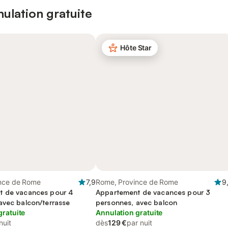
ulation gratuite
Hôte Star
nce de Rome
7,9
Rome, Province de Rome
9
t de vacances pour 4
Appartement de vacances pour 3
avec balcon/terrasse
personnes, avec balcon
gratuite
Annulation gratuite
nuit
dès
129 €
par nuit