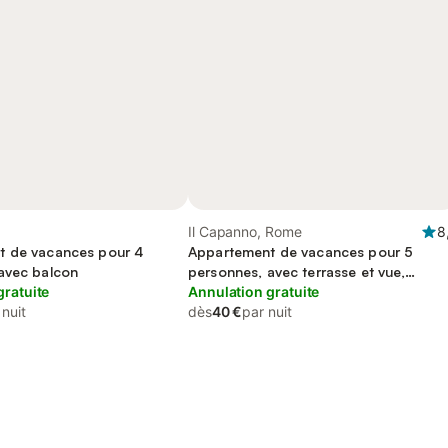
Il Capanno, Rome
8
t de vacances pour 4
Appartement de vacances pour 5
avec balcon
personnes, avec terrasse et vue,
gratuite
animaux acceptés
Annulation gratuite
 nuit
dès
40 €
par nuit