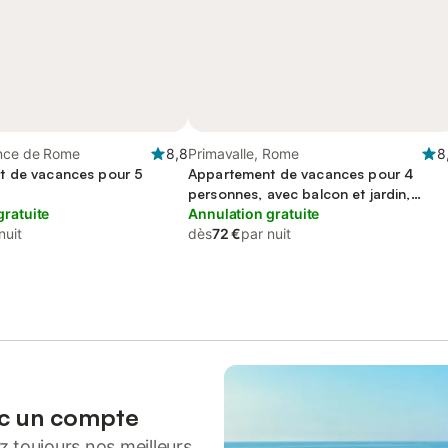
nce de Rome
8,8
Primavalle, Rome
8
t de vacances pour 5
Appartement de vacances pour 4
personnes, avec balcon et jardin,
gratuite
animaux acceptés
Annulation gratuite
nuit
dès
72 €
par nuit
ec un compte
 toujours nos meilleurs