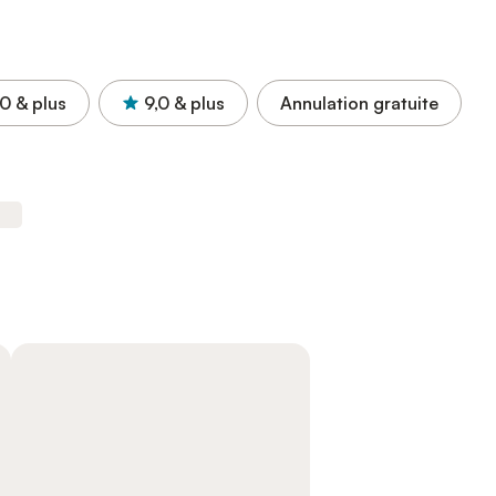
,0
& plus
9,0
& plus
Annulation gratuite