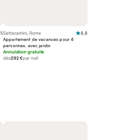
,5
Settecamini, Rome
8,8
Appartement de vacances pour 4
personnes, avec jardin
Annulation gratuite
dès
292 €
par nuit