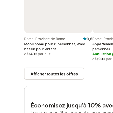
Rome, Province de Rome
9,6
Rome, Provi
Mobil home pour 8 personnes, avec
Appartemen
bassin pour enfant
personnes
dès
40 €
par nuit
Annulation 
dès
99 €
par 
Afficher toutes les offres
Économisez jusqu’à 10% av
Lorsque vous êtes connecté, vous voyez