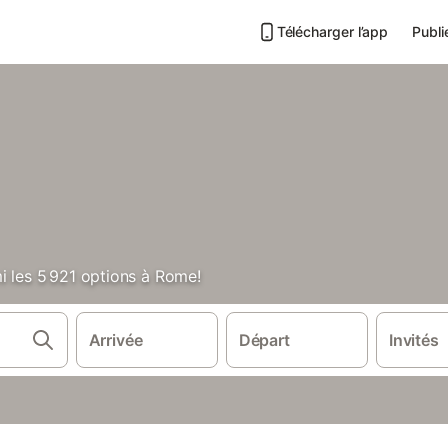
Télécharger l’app
Publi
i les 5 921 options à Rome!
Arrivée
Départ
Invités