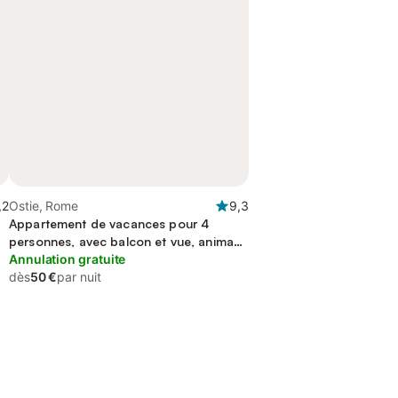
,2
Ostie, Rome
9,3
Appartement de vacances pour 4
personnes, avec balcon et vue, animaux
acceptés
Annulation gratuite
dès
50 €
par nuit