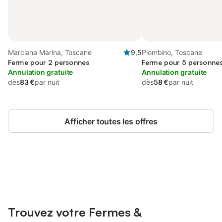
Marciana Marina, Toscane
9,5
Piombino, Toscane
Ferme pour 2 personnes
Ferme pour 5 personnes,
Annulation gratuite
Annulation gratuite
dès
83 €
par nuit
dès
58 €
par nuit
Afficher toutes les offres
Connectez-vous et économisez
Se connecter
jusqu'à 10% sur nos logements.
Trouvez votre Fermes &