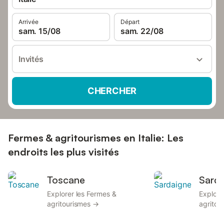
Arrivée
Départ
sam. 15/08
sam. 22/08
Invités
CHERCHER
Fermes & agritourismes en Italie: Les
endroits les plus visités
Toscane
Sard
Explorer les Fermes &
Explore
agritourismes →
agritou