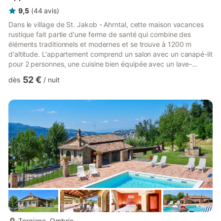
9,5
(
44
avis
)
Dans le village de St. Jakob - Ahrntal, cette maison vacances
rustique fait partie d'une ferme de santé qui combine des
éléments traditionnels et modernes et se trouve à 1200 m
d'altitude. L'appartement comprend un salon avec un canapé-lit
pour 2 personnes, une cuisine bien équipée avec un lave-
vaisselle, une chambre ainsi qu'une salle de bains et peut donc
52 €
dès
/
nuit
accueillir 4 personnes. Les équipements supplémentaires
comprennent le Wi-Fi et une télévision. Une aire de jeux se
trouve à la propriété. Le restaurant le plus proche se trouve à
24 minutes à pied ou à 3 minutes en voiture (1,7 km) et l...
plus...
Torgiano, Ombrie