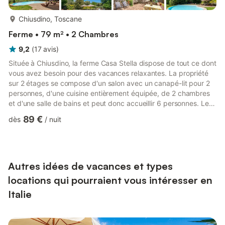
plus...
Chiusdino, Toscane
Ferme • 79 m² • 2 Chambres
9,2
(
17
avis
)
Située à Chiusdino, la ferme Casa Stella dispose de tout ce dont
vous avez besoin pour des vacances relaxantes. La propriété
sur 2 étages se compose d'un salon avec un canapé-lit pour 2
personnes, d'une cuisine entièrement équipée, de 2 chambres
et d'une salle de bains et peut donc accueillir 6 personnes. Les
équipements supplémentaires comprennent un Wi-Fi haut débit
89 €
dès
/
nuit
(adapté aux appels vidéo), un ventilateur, une machine à laver
ainsi que des livres et jouets pour enfants. Cet hébergement ne
propose pas : la climatisation. Cette location de vacances
dispose d'un espace extérieur privé avec...
Autres idées de vacances et types
locations qui pourraient vous intéresser en
Italie