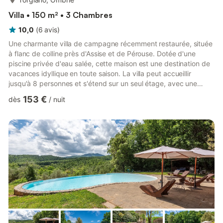
Villa • 150 m² • 3 Chambres
10,0
(
6
avis
)
Une charmante villa de campagne récemment restaurée, située
à flanc de colline près d'Assise et de Pérouse. Dotée d'une
piscine privée d'eau salée, cette maison est une destination de
vacances idyllique en toute saison. La villa peut accueillir
jusqu'à 8 personnes et s'étend sur un seul étage, avec une
annexe comprenant une chambre et une salle de bains. L'entrée
153 €
dès
/
nuit
principale se fait par une jolie loggia à l'avant de la maison. La
loggia offre un espace repas extérieur ombragé et il y a
également une cuisine extérieure où les hôtes peuvent faire des
barbecues. La porte d'entrée donne sur un e...