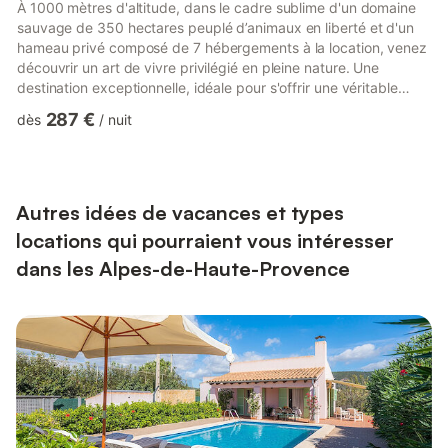
À 1000 mètres d'altitude, dans le cadre sublime d'un domaine
sauvage de 350 hectares peuplé d’animaux en liberté et d'un
hameau privé composé de 7 hébergements à la location, venez
découvrir un art de vivre privilégié en pleine nature. Une
destination exceptionnelle, idéale pour s'offrir une véritable
parenthèse enchantée au milieu des animaux et dans un calme
287 €
dès
/
nuit
complètement hors du commun. Le mas provençal « La
Bergerie de Panturle » a conservé son allure d’ancienne
bergerie. Cette maison de 180 m², chaleureusement colorée
dans les jaunes ocres, propose une vaste pièce à vivre idéale
pour se...
Autres idées de vacances et types
locations qui pourraient vous intéresser
dans les Alpes-de-Haute-Provence