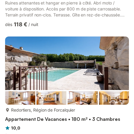
Ruines attenantes et hangar en pierre à côté. Abri moto /
voiture à disposition. Accès par 800 m de piste carrossable.
Terrain privatif non-clos. Terrasse. Gîte en rez-de-chaussée.
Belle pièce à vivre avec cuisine / salle à manger / salon.
118 €
dès
/
nuit
Chambre 1 (1 lit 160). Chambre 2 (2 lits 90). Salle d'eau avec
bidet. Wc indépendant. Chauffage électrique et poêle à bois
(bois fourni). Les draps et linge de maison sont fournis et les lits
sont faits à l'arrivée. Forfait ménage en fin...
plus...
Redortiers, Région de Forcalquier
Appartement De Vacances • 180 m² • 3 Chambres
10,0