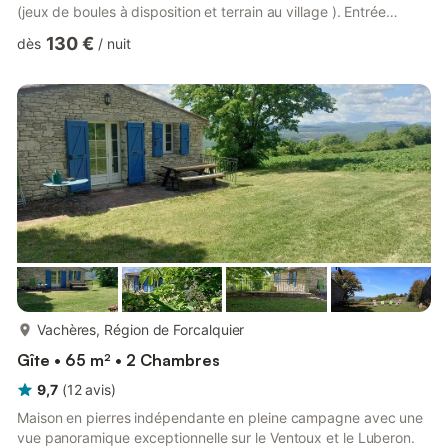
(jeux de boules à disposition et terrain au village ). Entrée
indépendante par l'arrière. Grande terrasse panoramique
130 €
dès
/
nuit
privative de 20 m² à l'avant et espace privatif à l'arrière. Gîte
sur 2 niveaux. Au 1er étage : séjour/salon avec TV, lecteur DVD
et DVD adultes/enfants, jeux de société. espace cuisine.
Chambre 1 (1 lit 160). 2 salles d'eau dont 1 ...
plus...
Vachères, Région de Forcalquier
Gîte • 65 m² • 2 Chambres
9,7
(
12
avis
)
Maison en pierres indépendante en pleine campagne avec une
vue panoramique exceptionnelle sur le Ventoux et le Luberon.