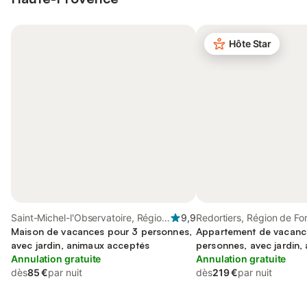
Hôte Star
Saint-Michel-l'Observatoire, Région
9,9
Redortiers, Région de Fo
de Forcalquier
Maison de vacances pour 3 personnes,
Appartement de vacanc
avec jardin, animaux acceptés
personnes, avec jardin,
Annulation gratuite
acceptés
Annulation gratuite
dès
85 €
par nuit
dès
219 €
par nuit