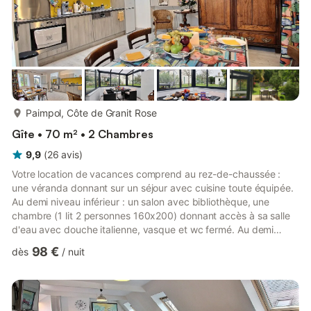
plus...
Paimpol, Côte de Granit Rose
Gîte • 70 m² • 2 Chambres
9,9
(
26
avis
)
Votre location de vacances comprend au rez-de-chaussée :
une véranda donnant sur un séjour avec cuisine toute équipée.
Au demi niveau inférieur : un salon avec bibliothèque, une
chambre (1 lit 2 personnes 160x200) donnant accès à sa salle
d'eau avec douche italienne, vasque et wc fermé. Au demi
niveau supérieur : une chambre (avec 2 lits 1 personne de
98 €
dès
/
nuit
80x200 pouvant se jumeler) donnant accès à sa salle d'eau
avec douche italienne, vasque et wc fermé. On notera bien que
les 2 chambres ne sont pas au même niveau. Une télévision par
internet donc multichaînes en bas et une télévision sur TNT S...