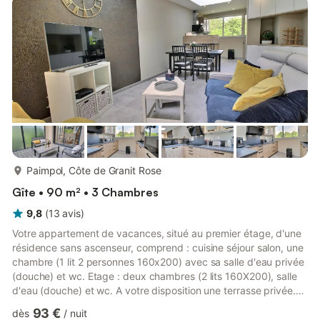
piétonne, parking public Place de Verdun à 50 m. Locations du
DIMANCHE au DIMANCHE. Les propriétaires disposent d'u...
plus...
Paimpol, Côte de Granit Rose
Gîte • 90 m² • 3 Chambres
9,8
(
13
avis
)
Votre appartement de vacances, situé au premier étage, d'une
résidence sans ascenseur, comprend : cuisine séjour salon, une
chambre (1 lit 2 personnes 160x200) avec sa salle d'eau privée
(douche) et wc. Etage : deux chambres (2 lits 160X200), salle
d'eau (douche) et wc. A votre disposition une terrasse privée.
Stationnement de votre véhicule sur place privée sur la
93 €
dès
/
nuit
propriété ou sur rue (gratuit) A 600 m de la mer, cet