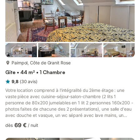
plus...
Paimpol, Côte de Granit Rose
Gîte • 44 m² • 1 Chambre
9,8
(
30
avis
)
Votre location comprend à l'intégralité du 2ème étage : une
vaste pièce avec cuisine-séjour-salon-chambre (2 lits 1
personne de 80x200 jumelables en 1 lit 2 personnes 160x200 -
photos faites de chacune des 2 présentations), une salle d'eau
avec douche et vasque, un wc séparé avec lave mains, un
palier d'accueil de 4 m² environ. Poste radio présent. Lave linge
69 €
dès
/
nuit
en commun avec les propriétaires dans leur buanderie du rez
de chaussée. Possibilité d'abriter des vélos sur place. Rue