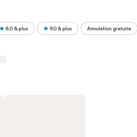
8,0
& plus
9,0
& plus
Annulation gratuite