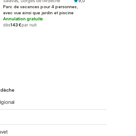
Salavas, Gorges de l’Ardèche
9,0
Parc de vacances pour 4 personnes,
avec vue ainsi que jardin et piscine
Annulation gratuite
dès
143 €
par nuit
Ardèche
égional
uvet