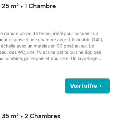
 25 m² • 1 Chambre
ué dans le corps de ferme, idéal pour accueillir un
ent dispose d'une chambre avec 1 lit double (140),
échelle avec un matelas en 90 posé au sol. Le
eau, des WC, une TV et une petite cuisine équipée
 combiné, grille-pain et bouilloire. Un lave-linge
érieur, vous profiterez d’une terrasse couverte, d’un
 d’un parking privatif. Le Mas de la Bastide est un
Voir l’offre
 35 m² • 2 Chambres