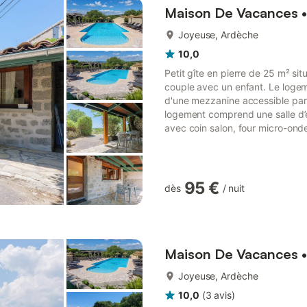
Maison De Vacances •
Joyeuse, Ardèche
10,0
Petit gîte en pierre de 25 m² sit
couple avec un enfant. Le logem
d'une mezzanine accessible par 
logement comprend une salle d’
avec coin salon, four micro-ondes
commun est à disposition. À l’ext
salon de jardin, d’un barbecue et
village de gîtes ...
95 €
dès
/
nuit
plus...
Maison De Vacances •
Joyeuse, Ardèche
10,0
(
3
avis
)