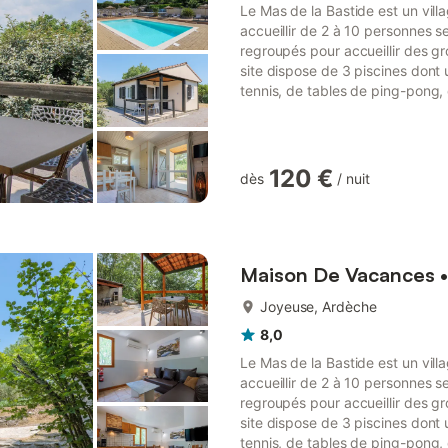
Le Mas de la Bastide est un vi
accueillir de 2 à 10 personnes s
regroupés pour accueillir des gr
site dispose de 3 piscines dont u
tennis, de tables de ping-pong,
nombreux accès à des chemins d
situé au sommet du parc, est id
une chambre avec ...
120 €
dès
/
nuit
plus...
Maison De Vacances •
Joyeuse, Ardèche
8,0
Le Mas de la Bastide est un vi
accueillir de 2 à 10 personnes s
regroupés pour accueillir des gr
site dispose de 3 piscines dont u
tennis, de tables de ping-pong,