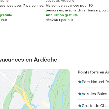
dèche
Joyeuse, Ardèche
acances pour 7 personnes,
Maison de vacances pour 10
personnes, avec jardin et bassin pour
gratuite
enfant, animaux acceptés
Annulation gratuite
 nuit
dès
260 €
par nuit
s vacances en Ardèche
Points forts en 
Parc Naturel R
Vals-les-Bains
Grotte de Cha