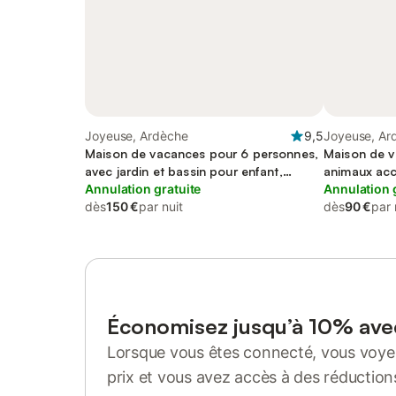
Joyeuse, Ardèche
9,5
Joyeuse, Ar
Maison de vacances pour 6 personnes,
Maison de v
avec jardin et bassin pour enfant,
animaux ac
animaux acceptés
Annulation gratuite
Annulation 
dès
150 €
par nuit
dès
90 €
par 
Économisez jusqu’à 10% av
Lorsque vous êtes connecté, vous voyez
prix et vous avez accès à des réduction