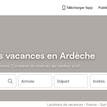
Télécharger l’app
Publi
bs vacances en Ardèche
cances. Comparez et réservez au meilleur prix!
Arrivée
Départ
Invités
·
·
Locations de vacances
France
Sud 