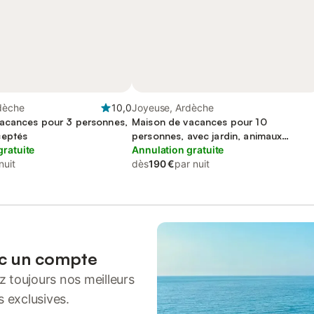
dèche
10,0
Joyeuse, Ardèche
acances pour 3 personnes,
Maison de vacances pour 10
ceptés
personnes, avec jardin, animaux
gratuite
acceptés
Annulation gratuite
nuit
dès
190 €
par nuit
ec un compte
 toujours nos meilleurs
s exclusives.