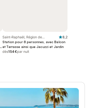
Saint-Raphaël, Région de
8,2
,
Draguignan
Station pour 8 personnes, avec Balcon
t
et Terrasse ainsi que Jacuzzi et Jardin
dès
154 €
par nuit