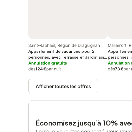
Saint-Raphaël, Région de Draguignan
Mallemort, R
Appartement de vacances pour 2
Appartemen
personnes, avec Terrasse et Jardin ainsi
personnes, a
que Bassin pour enfant et Piscine
Annulation gratuite
Annulation 
dès
124 €
par nuit
dès
73 €
par 
Afficher toutes les offres
Économisez jusqu’à 10% av
Lorsque vous êtes connecté, vous voyez