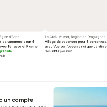
égion d'Arles
La Croix-Valmer, Région de Draguignan
t de vacances pour 4
Village de vacances pour 8 personnes
vec Terrasse et Piscine
avec Vue sur l’océan ainsi que Jardin e
gratuite
Piscine
dès
693 €
par nuit
nuit
ec un compte
 toujours nos meilleurs