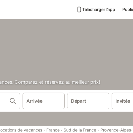
Télécharger l’app
Publi
cances. Comparez et réservez au meilleur prix!
Arrivée
Départ
Invités
·
·
·
Locations de vacances
France
Sud de la France
Provence-Alpes-