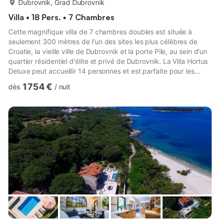
Dubrovnik, Grad Dubrovnik
Villa • 18 Pers. • 7 Chambres
Cette magnifique villa de 7 chambres doubles est située à
seulement 300 mètres de l'un des sites les plus célèbres de
Croatie, la vieille ville de Dubrovnik et la porte Pile, au sein d'un
quartier résidentiel d'élite et privé de Dubrovnik. La Villa Hortus
Deluxe peut accueillir 14 personnes et est parfaite pour les
grandes familles ou les groupes d'amis. La villa a été construite
1 754 €
dès
/
nuit
il y a 200 ans et a fait l'objet d'une rénovation complète en
2015. Elle offre des vues imprenables sur la vieille ville et la mer
Adriatique depuis le bâtiment principal. Ce n'est pas une villa
typique ; les 7 cha...