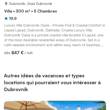
plus...
Dubrovnik, Grad Dubrovnik
Villa • 300 m² • 5 Chambres
10,0
Luxury Villa Dubrovnik Oasis - Private Pool & Coastal Comfort in
Lapad Lapad, Dubrovnik, Dalmatia, Croatia Luxury Villa
Dubrovnik Oasis is a private coastal villa located in Lapad, one
of the most desirable residential areas of Dubrovnik. Set in a
calm seaside environment and within easy reach of beaches,
promenades and the historic Old Town, the villa offers a private
847 €
dès
/
nuit
pool, sea views and a relaxed Mediterranean atmosphere ideal
for families or small groups. Designed for guests who wish to
combine privacy with proximity to Dubrovnik’s key attractions,
Luxury Villa Dubrovnik Oasis provid...
Autres idées de vacances et types
locations qui pourraient vous intéresser à
Dubrovnik