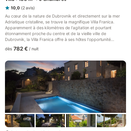
10,0
(
2
avis
)
Au cœur de la nature de Dubrovnik et directement sur la mer
Adriatique cristalline, se trouve la magnifique Villa Franica.
Apparemment à des kilomètres de l'agitation et pourtant
étonnamment proche du centre et de la vieille ville de
Dubrovnik, la Villa Franica offre à ses hôtes l'opportunité
parfaite d'une escapade détendue et paisible. Cette villa
782 €
dès
/
nuit
méticuleusement rénovée présente le summum du confort avec
un total de cinq chambres réparties sur 3 niveaux, toutes
entièrement climatisées et chauffées centralement. Un grand
soin et une grande attention ont été apportés à la décoration
intéri...
plus...