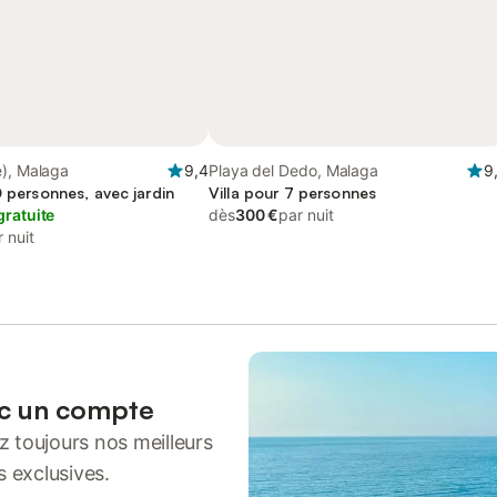
e), Malaga
9,4
Playa del Dedo, Malaga
9
0 personnes, avec jardin
Villa pour 7 personnes
gratuite
dès
300 €
par nuit
 nuit
ec un compte
 toujours nos meilleurs
s exclusives.