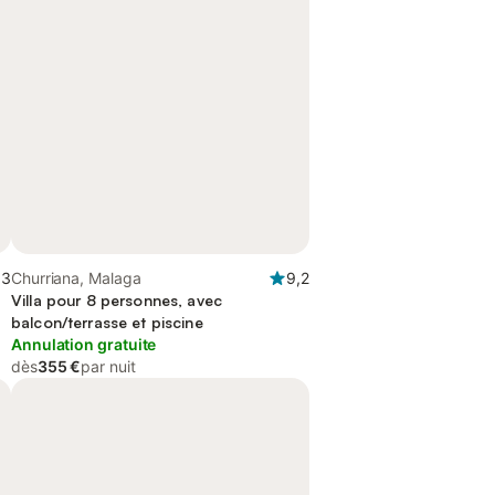
,3
Churriana, Malaga
9,2
Villa pour 8 personnes, avec
balcon/terrasse et piscine
Annulation gratuite
dès
355 €
par nuit