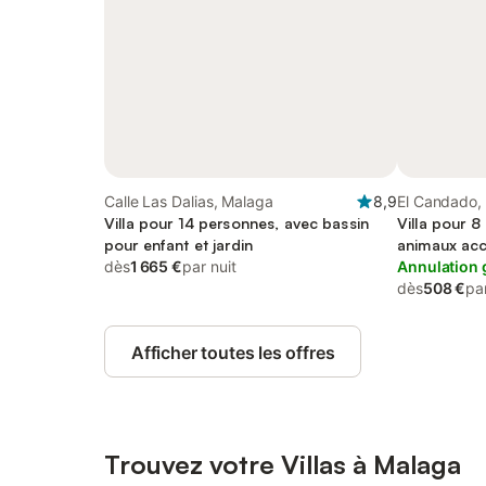
Calle Las Dalias, Malaga
8,9
El Candado,
Villa pour 14 personnes, avec bassin
Villa pour 8
pour enfant et jardin
animaux ac
dès
1 665 €
par nuit
Annulation 
dès
508 €
par
Afficher toutes les offres
Trouvez votre Villas à Malaga