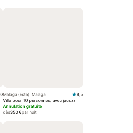
,0
Málaga (Este), Malaga
8,5
Villa pour 10 personnes, avec jacuzzi
Annulation gratuite
dès
350 €
par nuit