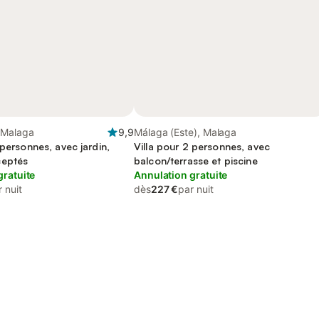
 Malaga
9,9
Málaga (Este), Malaga
 personnes, avec jardin,
Villa pour 2 personnes, avec
ceptés
balcon/terrasse et piscine
gratuite
Annulation gratuite
 nuit
dès
227 €
par nuit