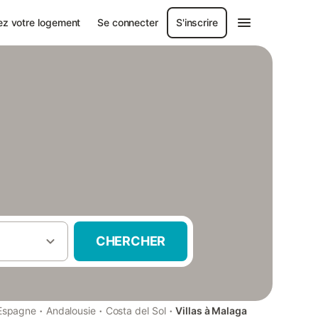
ez votre logement
Se connecter
S'inscrire
CHERCHER
·
·
·
Espagne
Andalousie
Costa del Sol
Villas à Malaga