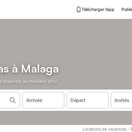
Télécharger l’app
Publi
las à Malaga
 réservez au meilleur prix!
Arrivée
Départ
Invités
·
Locations de vacances