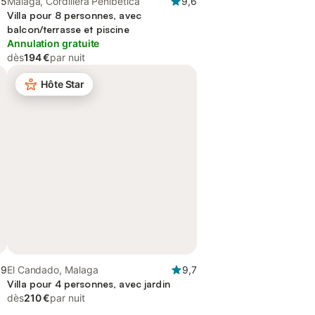
,5
Malaga, Cordillera Penibética
9,6
Villa pour 8 personnes, avec
balcon/terrasse et piscine
Annulation gratuite
dès
194 €
par nuit
Hôte Star
,9
El Candado, Malaga
9,7
Villa pour 4 personnes, avec jardin
dès
210 €
par nuit