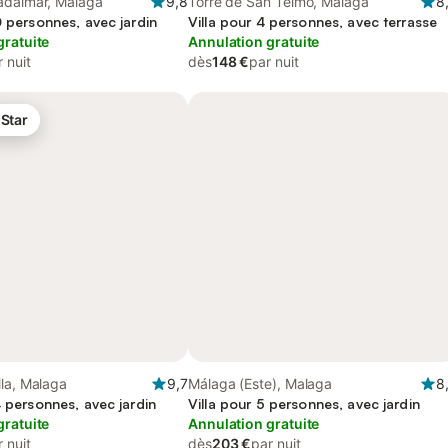
adalmar, Malaga
9,8
Torre de San Telmo, Malaga
8
0 personnes, avec jardin
Villa pour 4 personnes, avec terrasse
gratuite
Annulation gratuite
 nuit
dès
148 €
par nuit
 Star
la, Malaga
9,7
Málaga (Este), Malaga
8
4 personnes, avec jardin
Villa pour 5 personnes, avec jardin
gratuite
Annulation gratuite
 nuit
dès
203 €
par nuit