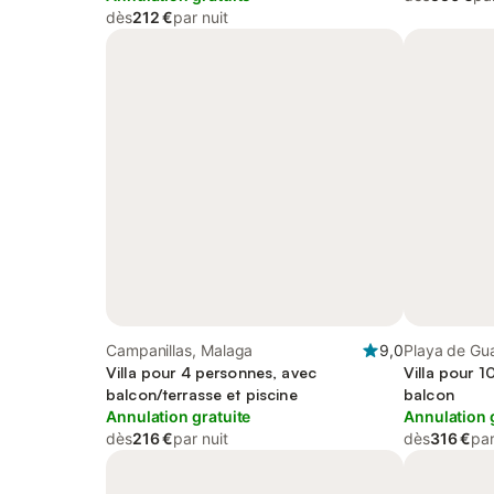
dès
212 €
par nuit
Campanillas, Malaga
9,0
Playa de Gu
Villa pour 4 personnes, avec
Villa pour 1
balcon/terrasse et piscine
balcon
Annulation gratuite
Annulation 
dès
216 €
par nuit
dès
316 €
par