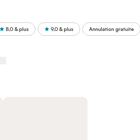
8,0
& plus
9,0
& plus
Annulation gratuite