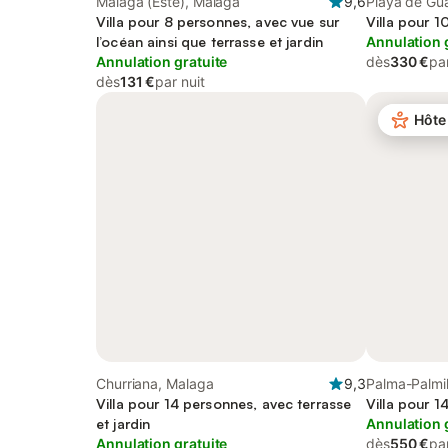
Málaga (Este), Malaga
9,6
Playa de Gu
Villa pour 8 personnes, avec vue sur
Villa pour 1
l’océan ainsi que terrasse et jardin
Annulation 
Annulation gratuite
dès
330 €
par
dès
131 €
par nuit
Hôte
Churriana, Malaga
9,3
Palma-Palmil
Villa pour 14 personnes, avec terrasse
Villa pour 1
et jardin
Annulation 
Annulation gratuite
dès
550 €
par