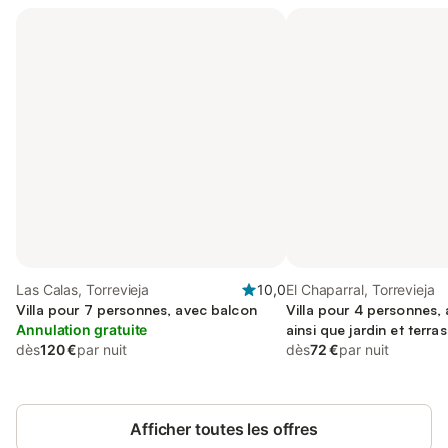
Las Calas, Torrevieja
10,0
El Chaparral, Torrevieja
Villa pour 7 personnes, avec balcon
Villa pour 4 personnes, 
Annulation gratuite
ainsi que jardin et terra
dès
120 €
par nuit
acceptés
dès
72 €
par nuit
Afficher toutes les offres