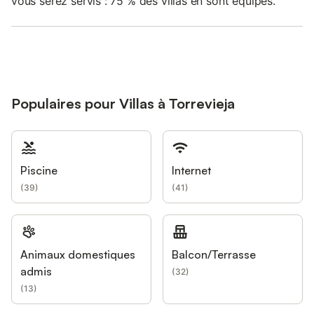
vous serez servis : 75 % des villas en sont équipés.
Populaires pour Villas à Torrevieja
Piscine
Internet
(
39
)
(
41
)
Animaux domestiques
Balcon/Terrasse
admis
(
32
)
(
13
)