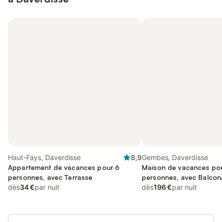
Haut-Fays, Daverdisse
8,9
Gembes, Daverdisse
Appartement de vacances pour 6
Maison de vacances po
personnes, avec Terrasse
personnes, avec Balcon/
dès
34 €
par nuit
que Terrasse et Sauna
dès
196 €
par nuit