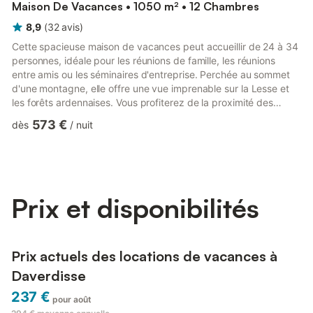
Maison De Vacances • 1050 m² • 12 Chambres
8,9
(
32
avis
)
Cette spacieuse maison de vacances peut accueillir de 24 à 34
personnes, idéale pour les réunions de famille, les réunions
entre amis ou les séminaires d'entreprise. Perchée au sommet
d'une montagne, elle offre une vue imprenable sur la Lesse et
les forêts ardennaises. Vous profiterez de la proximité des
rivières Almache et Marche, du charmant village du livre de
573 €
dès
/
nuit
Redu et de l'Euro Space Center. Les possibilités de randonnées
abondent dans la forêt la plus connectée d'Europe, tandis que
des supermarchés se trouvent à seulement 7 km. Conçue pour
les grands groupes, la maison comprend un vaste...
Prix et disponibilités
Prix actuels des locations de vacances à
Daverdisse
237 €
pour août