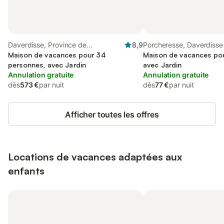
Daverdisse, Province de
8,9
Porcheresse, Daverdisse
Luxembourg
Maison de vacances pour 34
Maison de vacances pou
personnes, avec Jardin
avec Jardin
Annulation gratuite
Annulation gratuite
dès
573 €
par nuit
dès
77 €
par nuit
Afficher toutes les offres
Locations de vacances adaptées aux
enfants