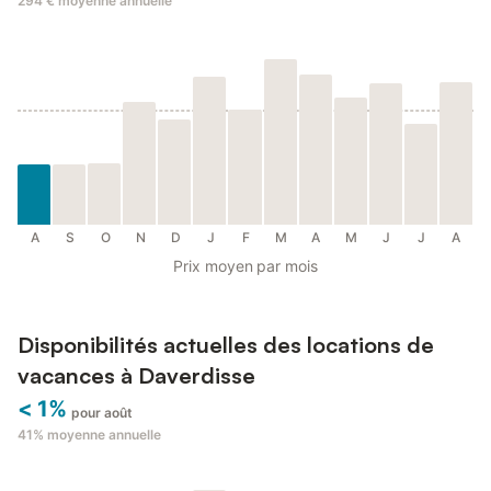
294 €
moyenne annuelle
A
S
O
N
D
J
F
M
A
M
J
J
A
Prix moyen par mois
Disponibilités actuelles des locations de
vacances à Daverdisse
< 1%
pour août
41%
moyenne annuelle