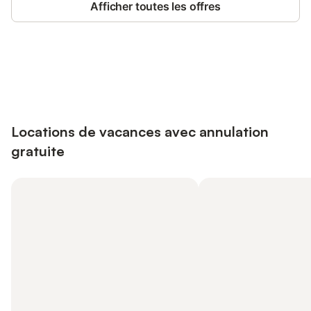
Afficher toutes les offres
Connectez-vous et économisez
Se connecter
jusqu'à 10% sur nos logements.
Locations de vacances avec annulation
gratuite