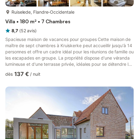
plus...
Ruiselede, Flandre-Occidentale
Villa • 180 m² • 7 Chambres
8,7
(
52
avis
)
Spacieuse maison de vacances pour groupes Cette maison de
maître de sept chambres à Kruiskerke peut accueillir jusqu'à 14
personnes et offre un cadre idéal pour les réunions de famille ou
les escapades en groupe. La propriété dispose d'une véranda
lumineuse et d'une terrasse privée, idéales pour se détendre le
matin ou discuter en soirée. Le jardin clôturé est idéal pour les
137 €
dès
/
nuit
brunchs en plein air ou pour lire tranquillement au grand air. La
cuisine entièrement équipée et le chauffage central
garantissent un confort optimal tout au long de votre séjour.
Nature et aventure à proximité À seulem...