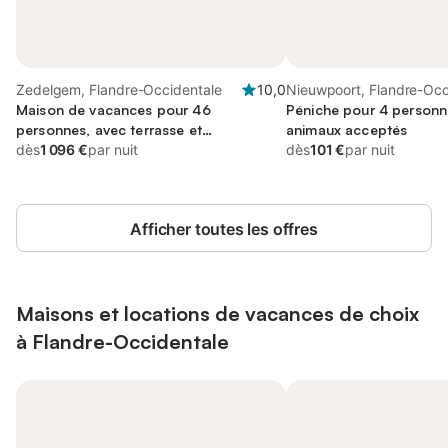
Zedelgem, Flandre-Occidentale
10,0
Nieuwpoort, Flandre-Occ
Maison de vacances pour 46
Péniche pour 4 personne
personnes, avec terrasse et
animaux acceptés
balcon/terrasse
dès
1 096 €
par nuit
dès
101 €
par nuit
Afficher toutes les offres
Maisons et locations de vacances de choix
à Flandre-Occidentale