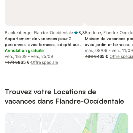
Blankenberge, Flandre-Occidentale
8,8
Bredene, Flandre-Occide
Appartement de vacances pour 2
Maison de vacances pou
personnes, avec terrasse, adapté aux
avec jardin et terrasse,
familles
Annulation gratuite
acceptés
mar., 08/09 - ven., 11/09
ven., 18/09 - ven., 25/09
496 €
465 €
·
Offre spécia
1 174 €
865 €
·
Offre spéciale
Trouvez votre Locations de
vacances dans Flandre-Occidentale