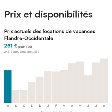
Prix et disponibilités
Prix actuels des locations de vacances
Flandre-Occidentale
261 €
pour août
248 €
moyenne annuelle
A
S
O
N
D
J
F
M
A
M
J
J
A