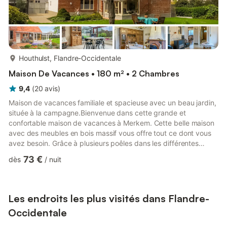
plus...
Houthulst, Flandre-Occidentale
Maison De Vacances • 180 m² • 2 Chambres
9,4
(
20
avis
)
Maison de vacances familiale et spacieuse avec un beau jardin,
située à la campagne.Bienvenue dans cette grande et
confortable maison de vacances à Merkem. Cette belle maison
avec des meubles en bois massif vous offre tout ce dont vous
avez besoin. Grâce à plusieurs poêles dans les différentes
pièces, vous pourrez réchauffer les pièces communes les jours
73 €
dès
/
nuit
de fraîcheur, où vous pourrez manger ensemble ou jouer à des
jeux de société. Le jardin d'hiver vous donne une belle vue sur
le magnifique jardin, où vous pourrez passer de nombreuses
heures pendant les mois chauds. Une grande terrasse couv...
Les endroits les plus visités dans Flandre-
Occidentale