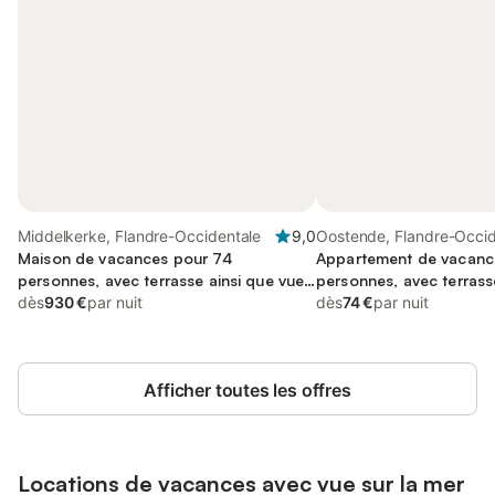
Middelkerke, Flandre-Occidentale
9,0
Oostende, Flandre-Occid
Maison de vacances pour 74
Appartement de vacanc
personnes, avec terrasse ainsi que vue
personnes, avec terrass
sur le lac et balcon/terrasse
dès
930 €
par nuit
dès
74 €
par nuit
Afficher toutes les offres
Locations de vacances avec vue sur la mer