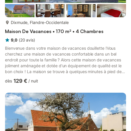
plus...
Dixmude, Flandre-Occidentale
Maison De Vacances • 170 m² • 4 Chambres
9,0
(
20
avis
)
Bienvenue dans votre maison de vacances douillette !Vous
cherchez une maison de vacances confortable dans un bel
endroit pour toute la famille ? Alors cette maison de vacances
joliment aménagée et dotée d'un équipement de qualité est le
bon choix ! La maison se trouve à quelques minutes à pied de
l'animation du Grote Markt de Diksmuide avec ses différents
129 €
dès
/
nuit
magasins, bars et restaurants. La salle de séjour accueillante
dispose de grandes fenêtres, de sorte que vous avez une
bonne vue sur le jardin à l'intérieur. Le jardin est équipé d'une
terrasse ouverte, d'un barbecue, de meubles de jardin ...