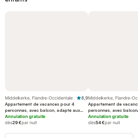
Middelkerke, Flandre-Occidentale
8,9
Middelkerke, Flandre-Oc
Appartement de vacances pour 4
Appartement de vacanc
personnes, avec balcon, adapté aux
personnes, avec balcon/
familles
Annulation gratuite
terrasse, animaux acce
Annulation gratuite
dès
29 €
par nuit
dès
54 €
par nuit