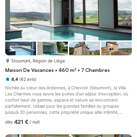
plus...
Stoumont, Région de Liège
Maison De Vacances • 460 m² • 7 Chambres
8,4
(
62
avis
)
Nichée au cœur des Ardennes, à Chevron (Stoumont), la Villa
Les Charmes vous ouvre les portes d’un séjour d’exception, où
confort haut de gamme, espace et nature se rencontrent
parfaitement. Idéale pour les grandes familles ou groupes
jusqu’à 20 personnes, cette propriété unique allie intimité,
convivialité et prestations premium. Dès votre arrivée, vous
421 €
dès
/
nuit
serez séduit par les volumes généreux et l’atmosphère
chaleureuse de la maison principale, complétée par un studio
indépendant parfait pour plus d’intimité. Les espaces de vie