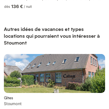
Située dans un environnement boisé, elle est idéale pour les
136 €
dès
/
nuit
amoureux de la nature, avec des sentiers de randonnée et de
VTT à deux pas. Les pistes de ski, Spa et le circuit de
Francorchamps sont facilement accessibles. La terrasse plein
sud est idéale pour profiter du soleil, tandis qu...
Autres idées de vacances et types
locations qui pourraient vous intéresser à
Stoumont
Gîtes
Stoumont