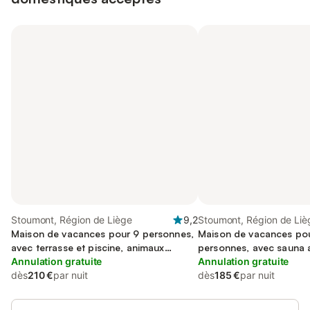
Stoumont, Région de Liège
9,2
Stoumont, Région de Liè
Maison de vacances pour 9 personnes,
Maison de vacances po
avec terrasse et piscine, animaux
personnes, avec sauna a
acceptés
Annulation gratuite
et terrasse
Annulation gratuite
dès
210 €
par nuit
dès
185 €
par nuit