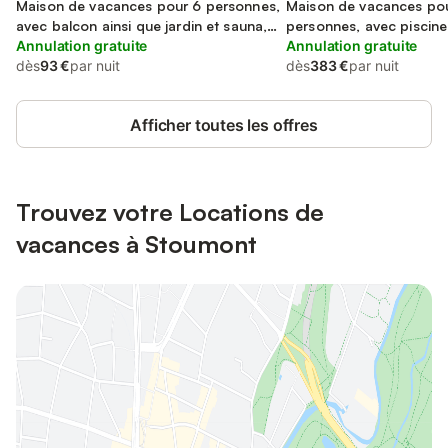
Maison de vacances pour 6 personnes,
Maison de vacances po
avec balcon ainsi que jardin et sauna,
personnes, avec piscine
animaux acceptés
Annulation gratuite
terrasse et sauna, anim
Annulation gratuite
dès
93 €
par nuit
dès
383 €
par nuit
Afficher toutes les offres
Trouvez votre Locations de
vacances à Stoumont