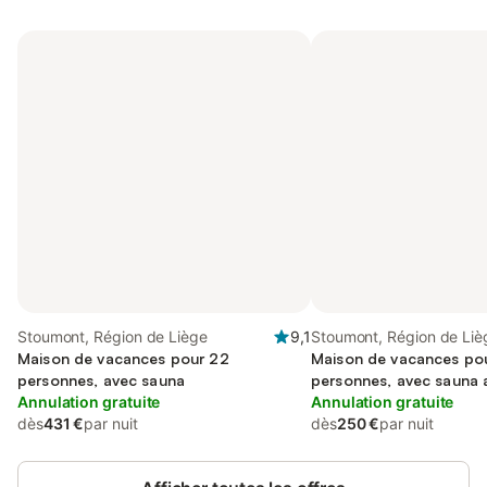
Stoumont, Région de Liège
9,1
Stoumont, Région de Liè
Maison de vacances pour 22
Maison de vacances po
personnes, avec sauna
personnes, avec sauna a
Annulation gratuite
et piscine
Annulation gratuite
dès
431 €
par nuit
dès
250 €
par nuit