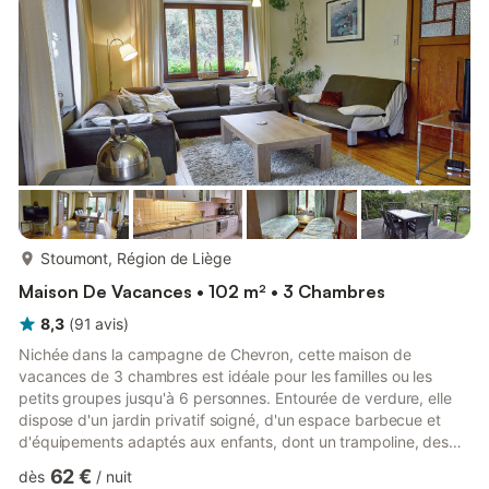
sont pensés pour partager des moments inoubliables : vaste
salle...
plus...
Stoumont, Région de Liège
Maison De Vacances • 102 m² • 3 Chambres
8,3
(
91
avis
)
Nichée dans la campagne de Chevron, cette maison de
vacances de 3 chambres est idéale pour les familles ou les
petits groupes jusqu'à 6 personnes. Entourée de verdure, elle
dispose d'un jardin privatif soigné, d'un espace barbecue et
d'équipements adaptés aux enfants, dont un trampoline, des
jeux et un lit bébé. La maison est idéalement située pour des
62 €
dès
/
nuit
promenades paisibles à pied ou à vélo, avec une forêt à