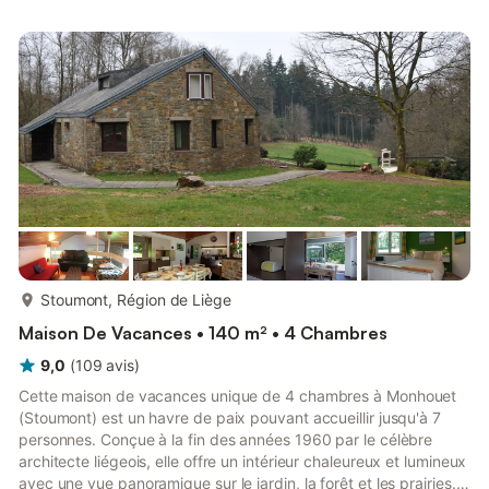
seulement 500 m et des restaurants à 200 m. Le centre-ville
(10 km) et les supermarchés (8 km) sont facilement accessibles
en voiture, tandis que les attractions touristiques à proximité...
plus...
Stoumont, Région de Liège
Maison De Vacances • 140 m² • 4 Chambres
9,0
(
109
avis
)
Cette maison de vacances unique de 4 chambres à Monhouet
(Stoumont) est un havre de paix pouvant accueillir jusqu'à 7
personnes. Conçue à la fin des années 1960 par le célèbre
architecte liégeois, elle offre un intérieur chaleureux et lumineux
avec une vue panoramique sur le jardin, la forêt et les prairies.