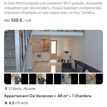
le Gran Notch propose une connexion Wi-Fi gratuite. Accessible
uniquement par des escaliers, chaque logement comprend des
chambres climatisées et une cuisine avec un four. Certains
logements disposent d'un coin repas et/ou d'une terrasse. La
135 €
dès
/
nuit
cocathédrale Saint-Nicolas de Bari se trouve à 1,5 km de
l'appartement. L'aéroport le plus proche est l'aéroport
d'Alicante, à 13 km. Alicante est une ville pleine de vie, de
contrastes, de beauté et de surprises. Également connue sou...
plus...
El Barrio, Alicante
Appartement De Vacances • 48 m² • 1 Chambre
9,3
(
15
avis
)