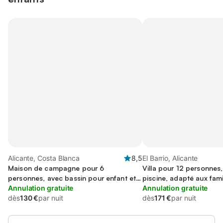
Alicante, Costa Blanca
8,5
El Barrio, Alicante
Maison de campagne pour 6
Villa pour 12 personnes,
personnes, avec bassin pour enfant et
piscine, adapté aux fami
jardin
Annulation gratuite
Annulation gratuite
dès
130 €
par nuit
dès
171 €
par nuit