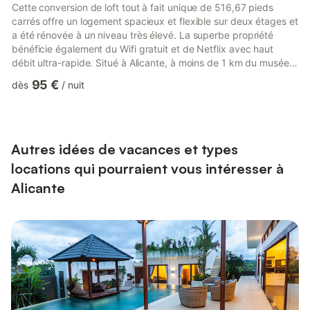
Cette conversion de loft tout à fait unique de 516,67 pieds
carrés offre un logement spacieux et flexible sur deux étages et
a été rénovée à un niveau très élevé. La superbe propriété
bénéficie également du Wifi gratuit et de Netflix avec haut
débit ultra-rapide. Situé à Alicante, à moins de 1 km du musée
archéologique provincial d'Alicante et à 13 minutes à pied du
95 €
dès
/
nuit
marché central, le Gran Notch propose une connexion Wi-Fi
gratuite. Accessible uniquement par des escaliers, chaque
logement comprend des chambres climatisées et une cuisine
avec un four. Certains logements disposent d'un coin r...
Autres idées de vacances et types
locations qui pourraient vous intéresser à
Alicante