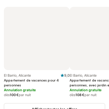
El Barrio, Alicante
9,0
El Barrio, Alicante
Appartement de vacances pour 4
Appartement de vacanc
personnes
personnes, avec jardin 
Annulation gratuite
enfant
Annulation gratuite
dès
100 €
par nuit
dès
108 €
par nuit