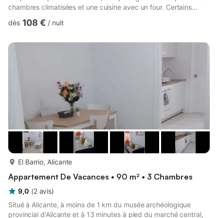
chambres climatisées et une cuisine avec un four. Certains
logements disposent d'un coin repas et / ou d'une terrasse. La
108 €
dès
/
nuit
procathédrale de San Nicolás de Bari se trouve à 1,5 km de
l'appartement. L'aéroport le plus proche est celui D'alicante, à
13 km de l'établissement. Si vous causez des dommages à la
propriété pendant votre séjour, vous devrez peut-...
plus...
El Barrio, Alicante
Appartement De Vacances • 90 m² • 3 Chambres
9,0
(
2
avis
)
Situé à Alicante, à moins de 1 km du musée archéologique
provincial d'Alicante et à 13 minutes à pied du marché central,