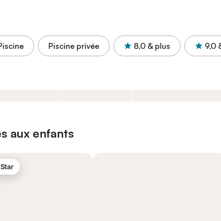
Piscine
Piscine privée
8,0
& plus
9,0
s aux enfants
 Star