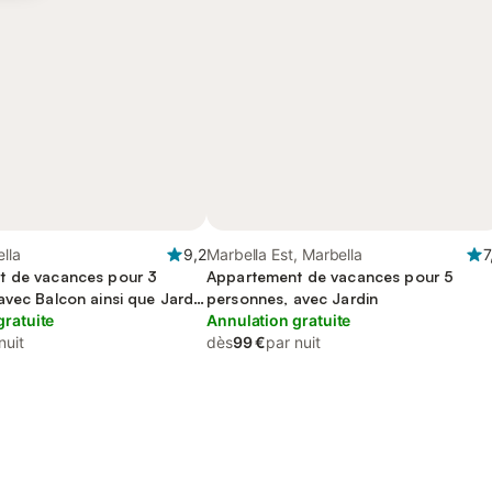
ella
9,2
Marbella Est, Marbella
7
t de vacances pour 3
Appartement de vacances pour 5
avec Balcon ainsi que Jardin
personnes, avec Jardin
ur enfant
gratuite
Annulation gratuite
nuit
dès
99 €
par nuit