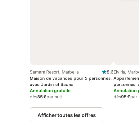
Samara Resort, Marbella
8,6
Elviria, Marb
Maison de vacances pour 6 personnes,
Appartemen
avec Jardin et Sauna
personnes, 
Annulation gratuite
et Bassin po
Annulation 
dès
85 €
par nuit
dès
95 €
par 
Afficher toutes les offres