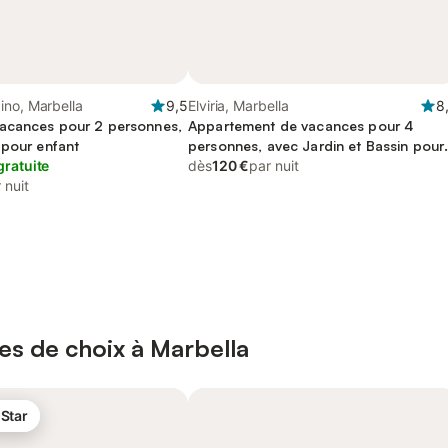
ino, Marbella
9,5
Elviria, Marbella
8
acances pour 2 personnes,
Appartement de vacances pour 4
 pour enfant
personnes, avec Jardin et Bassin pour
gratuite
enfant
dès
120 €
par nuit
 nuit
es de choix à Marbella
 Star