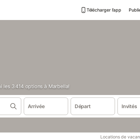
Télécharger l’app
Publi
i les 3 414 options à Marbella!
Arrivée
Départ
Invités
Locations de vaca