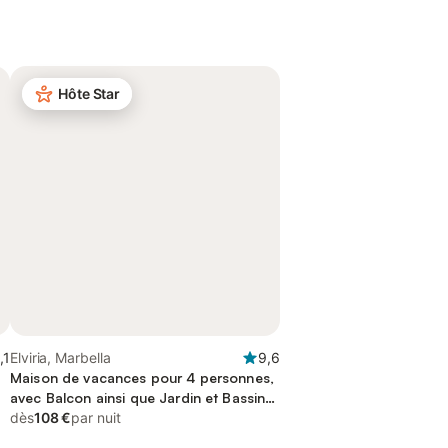
Hôte Star
,1
Elviria, Marbella
9,6
Maison de vacances pour 4 personnes,
avec Balcon ainsi que Jardin et Bassin
pour enfant
dès
108 €
par nuit