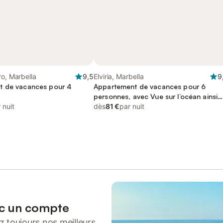
ro, Marbella
9,5
Elviria, Marbella
9
t de vacances pour 4
Appartement de vacances pour 6
personnes, avec Vue sur l’océan ainsi
 nuit
que Terrasse et Piscine
dès
81 €
par nuit
ec un compte
 toujours nos meilleurs