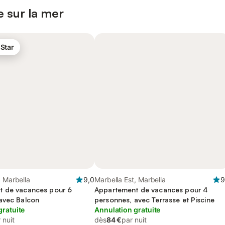
 sur la mer
 Star
, Marbella
9,0
Marbella Est, Marbella
9
t de vacances pour 6
Appartement de vacances pour 4
avec Balcon
personnes, avec Terrasse et Piscine
gratuite
Annulation gratuite
 nuit
dès
84 €
par nuit