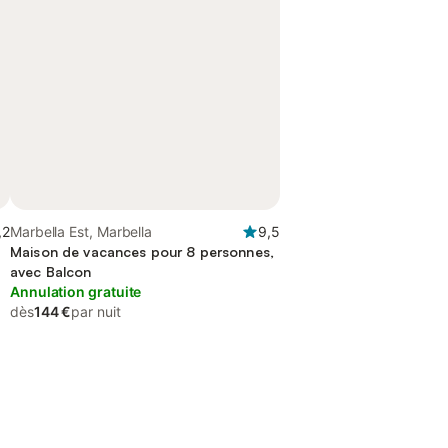
,2
Marbella Est, Marbella
9,5
Maison de vacances pour 8 personnes,
avec Balcon
Annulation gratuite
dès
144 €
par nuit