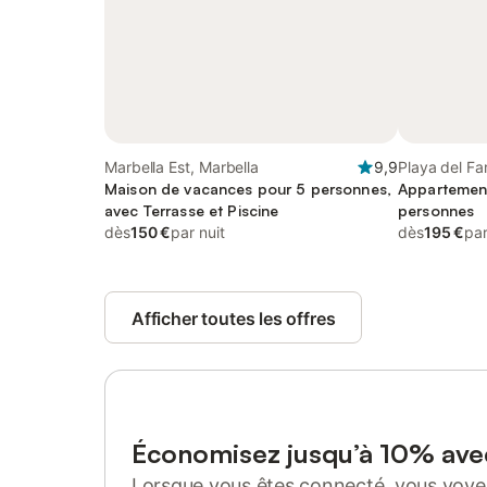
Marbella Est, Marbella
9,9
Playa del Fa
Maison de vacances pour 5 personnes,
Appartemen
avec Terrasse et Piscine
personnes
dès
150 €
par nuit
dès
195 €
par
Afficher toutes les offres
Économisez jusqu’à 10% av
Lorsque vous êtes connecté, vous voyez