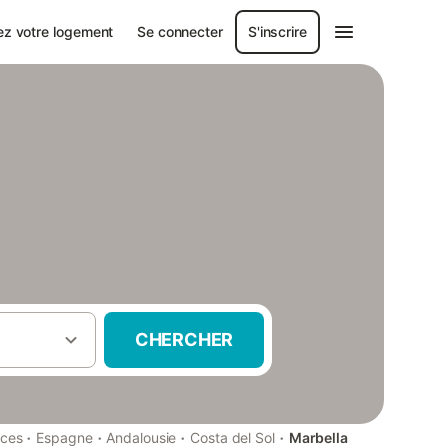
ez votre logement
Se connecter
S'inscrire
CHERCHER
·
·
·
·
nces
Espagne
Andalousie
Costa del Sol
Marbella