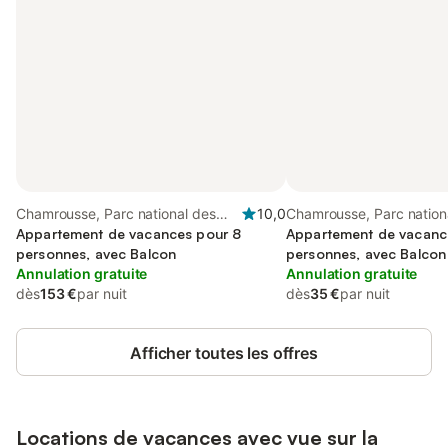
Chamrousse, Parc national des
10,0
Chamrousse, Parc nation
Écrins
Appartement de vacances pour 8
Écrins
Appartement de vacanc
personnes, avec Balcon
personnes, avec Balcon
Annulation gratuite
Annulation gratuite
dès
153 €
par nuit
dès
35 €
par nuit
Afficher toutes les offres
Locations de vacances avec vue sur la