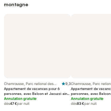
montagne
Chamrousse, Parc national des
9,3
Chamrousse, Parc nation
Écrins
Appartement de vacances pour 6
Écrins
Appartement de vacanc
personnes, avec Balcon et Jacuzzi ainsi
personnes, avec Balcon
que Piscine et Sauna
Annulation gratuite
Annulation gratuite
dès
47 €
par nuit
dès
83 €
par nuit