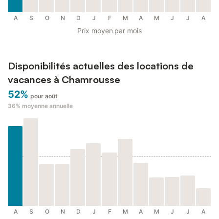
A
S
O
N
D
J
F
M
A
M
J
J
A
Prix moyen par mois
Disponibilités actuelles des locations de
vacances à Chamrousse
52%
pour août
36%
moyenne annuelle
A
S
O
N
D
J
F
M
A
M
J
J
A