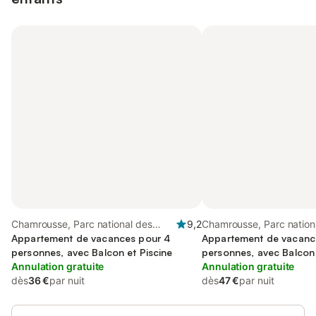
Chamrousse, Parc national des
9,2
Chamrousse, Parc nation
Écrins
Appartement de vacances pour 4
Écrins
Appartement de vacanc
personnes, avec Balcon et Piscine
personnes, avec Balcon 
Annulation gratuite
que Piscine et Sauna
Annulation gratuite
dès
36 €
par nuit
dès
47 €
par nuit