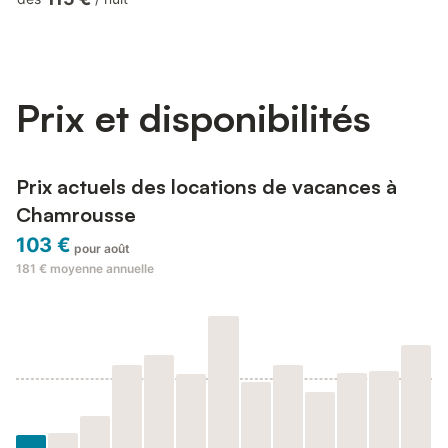
cafetière à filtre, grille-pain, bouilloire, crêpière, appareil à
raclette, appareil à fondue, vaisselle et ustensiles de cuisine,
plaque à induction); - 1 Chambre avec lits superposés (2x1
pers, 90x190); - 1 Chambre avec un lit double...
Prix et disponibilités
Prix actuels des locations de vacances à
Chamrousse
103 €
pour août
181 €
moyenne annuelle