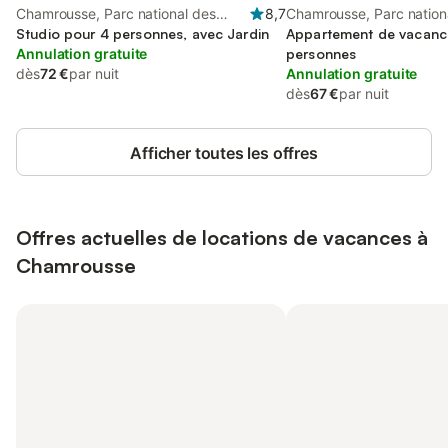
Chamrousse, Parc national des
8,7
Chamrousse, Parc nation
Écrins
Studio pour 4 personnes, avec Jardin
Écrins
Appartement de vacanc
Annulation gratuite
personnes
dès
72 €
par nuit
Annulation gratuite
dès
67 €
par nuit
Afficher toutes les offres
Offres actuelles de locations de vacances à
Chamrousse