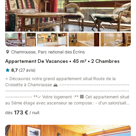
plus...
Chamrousse, Parc national des Écrins
Appartement De Vacances • 45 m² • 2 Chambres
8,7
(
27
avis
)
⭐ Découvrez notre grand appartement situé Route de la
Croisette à Chamrousse 🏔 ---------------------------------------
---------------------------------------------------------------------
--------------- **✓ Votre logement :** 🏢 Cet appartement situé
au 5ème étage avec ascenseur se compose : - d'un salon/salle
à manger; - d'une cuisine toute équipée; - d'une grande
173 €
dès
/
nuit
terrasse de 20m² exposée au soleil toute la journée; - d'une
chambre avec 4 lits simples; - d'une chambre avec 1 lit double;
- d'une salle de bain avec une douche à jet; - de WC séparés.
🛌 L’appartement dispose de 3 espaces de ...