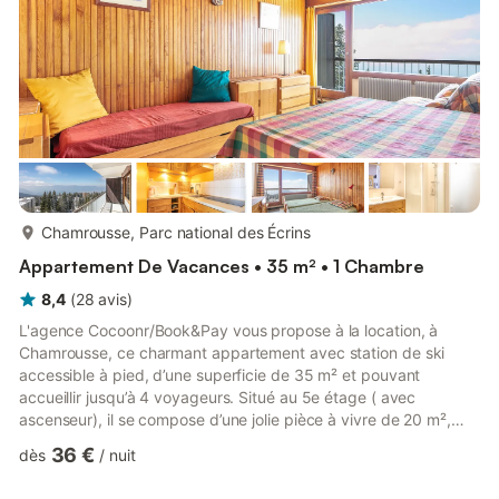
plus...
Chamrousse, Parc national des Écrins
Appartement De Vacances • 35 m² • 1 Chambre
8,4
(
28
avis
)
L'agence Cocoonr/Book&Pay vous propose à la location, à
Chamrousse, ce charmant appartement avec station de ski
accessible à pied, d’une superficie de 35 m² et pouvant
accueillir jusqu’à 4 voyageurs. Situé au 5e étage ( avec
ascenseur), il se compose d’une jolie pièce à vivre de 20 m²,
d'une cuisine équipée, d’une belle chambre et d'une salle de
36 €
dès
/
nuit
bain (avec douche). Nous n'attendons plus que vous ! Le
logement se compose de la manière suivante : - Une pièce de