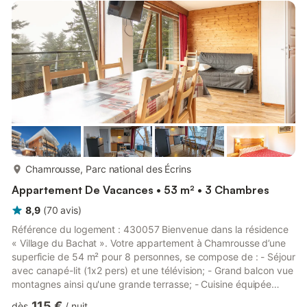
vie de 20 m² avec TV, canapé-lit double et coin repas - Une
cuisine équipée avec notamment : bouilloire électrique, four à
micro-...
plus...
Chamrousse, Parc national des Écrins
Appartement De Vacances • 53 m² • 3 Chambres
8,9
(
70
avis
)
Référence du logement : 430057 Bienvenue dans la résidence
« Village du Bachat ». Votre appartement à Chamrousse d’une
superficie de 54 m² pour 8 personnes, se compose de : - Séjour
avec canapé-lit (1x2 pers) et une télévision; - Grand balcon vue
montagnes ainsi qu'une grande terrasse; - Cuisine équipée
(réfrigérateur, four combiné micro-onde, lave-vaisselle,
115 €
dès
/
nuit