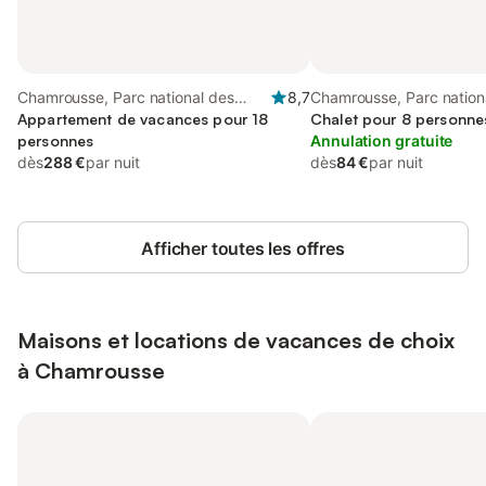
Chamrousse, Parc national des
8,7
Chamrousse, Parc nation
Écrins
Appartement de vacances pour 18
Écrins
Chalet pour 8 personne
personnes
Annulation gratuite
dès
288 €
par nuit
dès
84 €
par nuit
Afficher toutes les offres
Maisons et locations de vacances de choix
à Chamrousse