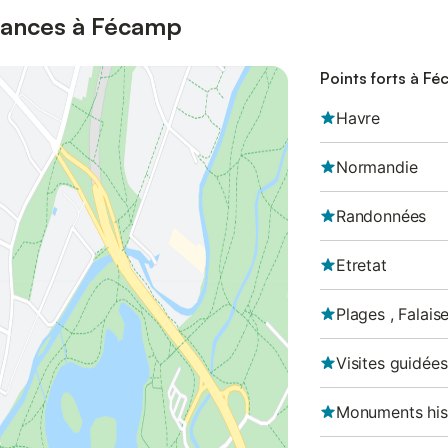
cances à Fécamp
Points forts à F
Havre
Normandie
Randonnées
Etretat
Plages , Falais
Visites guidées
Monuments his