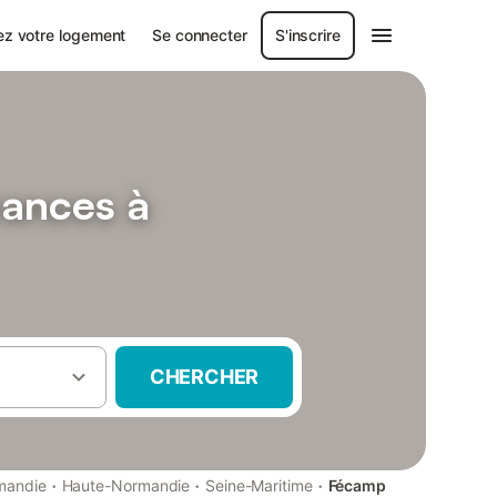
ez votre logement
Se connecter
S'inscrire
cances à
CHERCHER
·
·
·
mandie
Haute-Normandie
Seine-Maritime
Fécamp