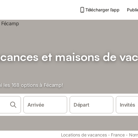
Télécharger l’app
Publi
acances et maisons de va
i les 168 options à Fécamp!
Arrivée
Départ
Invités
·
·
Locations de vacances
France
Nor