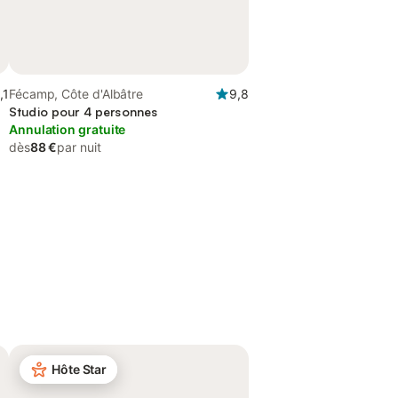
,1
Fécamp, Côte d'Albâtre
9,8
Studio pour 4 personnes
Annulation gratuite
dès
88 €
par nuit
Hôte Star