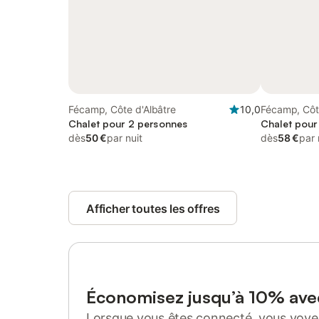
Fécamp, Côte d'Albâtre
10,0
Fécamp, Côt
Chalet pour 2 personnes
Chalet pour
dès
50 €
par nuit
dès
58 €
par 
Afficher toutes les offres
Économisez jusqu’à 10% av
Lorsque vous êtes connecté, vous voyez