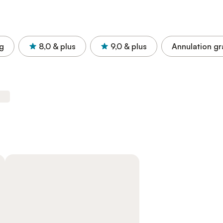
g
8,0
& plus
9,0
& plus
Annulation gr