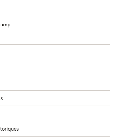
écamp
es
toriques