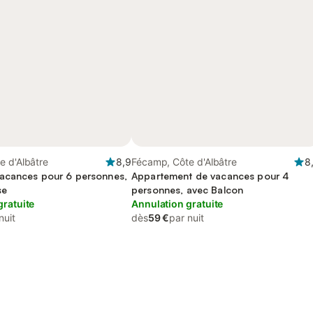
e d'Albâtre
8,9
Fécamp, Côte d'Albâtre
8
acances pour 6 personnes,
Appartement de vacances pour 4
se
personnes, avec Balcon
gratuite
Annulation gratuite
nuit
dès
59 €
par nuit