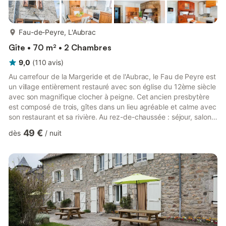
plus...
Fau-de-Peyre, L'Aubrac
Gîte • 70 m² • 2 Chambres
9,0
(
110
avis
)
Au carrefour de la Margeride et de l'Aubrac, le Fau de Peyre est
un village entièrement restauré avec son église du 12ème siècle
avec son magnifique clocher à peigne. Cet ancien presbytère
est composé de trois, gîtes dans un lieu agréable et calme avec
son restaurant et sa rivière. Au rez-de-chaussée : séjour, salon
(insert -bois non fourni- , télévision), cuisine équipée (lave-linge,
49 €
dès
/
nuit
lave-vaisselle, micro-ondes), WC. Au 1er étage : 1 chambre (1 lit
2 places), salle d'eau avec WC. Au 2ème étage : 1 chambre (2
lits 1 place) Chaise bébé. Cour fermée 25 m² avec terrasse et
salon de jardin. Par...