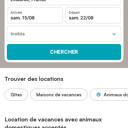
Arrivée
Départ
sam. 15/08
sam. 22/08
Invités
CHERCHER
Trouver des locations
Gîtes
Maisons de vacances
Animaux do
Location de vacances avec animaux
domestiques acceptés