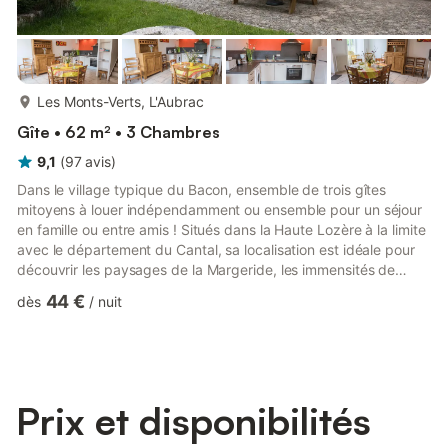
plus...
Les Monts-Verts, L'Aubrac
Gîte • 62 m² • 3 Chambres
9,1
(
97
avis
)
Dans le village typique du Bacon, ensemble de trois gîtes
mitoyens à louer indépendamment ou ensemble pour un séjour
en famille ou entre amis ! Situés dans la Haute Lozère à la limite
avec le département du Cantal, sa localisation est idéale pour
découvrir les paysages de la Margeride, les immensités de
l'Aubrac et le massif des Monts du Cantal. Vous bénéficiez de la
44 €
dès
/
nuit
proximité de la petite ville commerçante de Saint Chély
d'Apcher et du passage de l'autoroute A75 qui situe le Bacon à
1h30 Clermont Ferrand et à 2h de Montpellier. Vous trouverez
dans le village sa petit église et son clocher ...
Prix et disponibilités