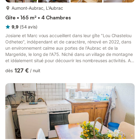
plus...
Aumont-Aubrac, L'Aubrac
Gîte • 165 m² • 4 Chambres
9,9
(
54
avis
)
Josiane et Marc vous accueillent dans leur gîte "Lou Chastelou
Odheteo", indépendant et de caractère, rénové en 2022, dans
un environnement calme aux portes de l'Aubrac et de la
Margeride, le long de l'A75. Niché dans un village de montagne
et idéalement situé pour découvrir les nombreuses activités. Au
rez-de-chaussée : grand séjour avec un coin salon (cheminée
127 €
dès
/
nuit
insert bois fourni, télévision, accès internet wifi), salle à manger,
cuisine intégrée, salle d'eau, WC indépendant, la chambre
"Printemps" avec 1 lit en 140. A l'étage : la chambre "Hiver"
avec 1 lit en 90 et 1 lit en 140, la chamb...