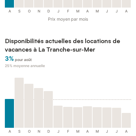
A
S
O
N
D
J
F
M
A
M
J
J
A
Prix moyen par mois
Disponibilités actuelles des locations de
vacances à La Tranche-sur-Mer
3%
pour août
25%
moyenne annuelle
A
S
O
N
D
J
F
M
A
M
J
J
A