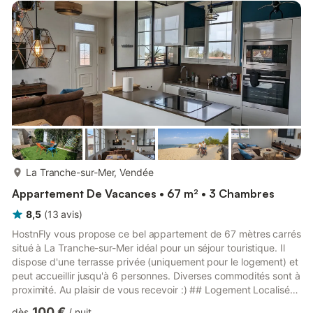
haute sont également disponibles. Cette location de vacances
propose un espace extérieur privé avec un jardin,...
plus...
La Tranche-sur-Mer, Vendée
Appartement De Vacances • 67 m² • 3 Chambres
8,5
(
13
avis
)
HostnFly vous propose ce bel appartement de 67 mètres carrés
situé à La Tranche-sur-Mer idéal pour un séjour touristique. Il
dispose d'une terrasse privée (uniquement pour le logement) et
peut accueillir jusqu'à 6 personnes. Diverses commodités sont à
proximité. Au plaisir de vous recevoir :) ## Logement Localisé
au 1er étage sans ascenseur, il comprend : - trois chambres
100 €
dès
/
nuit