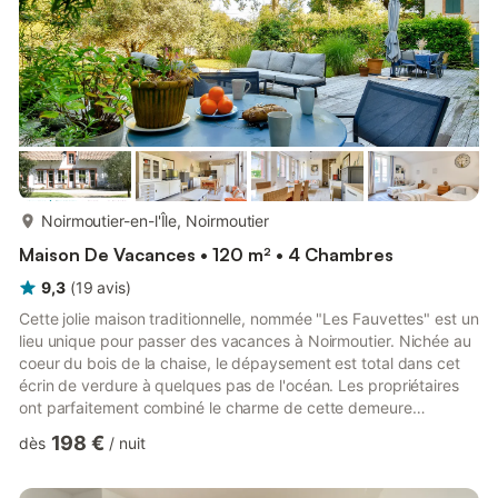
plus...
Noirmoutier-en-l'Île, Noirmoutier
Maison De Vacances • 120 m² • 4 Chambres
9,3
(
19
avis
)
Cette jolie maison traditionnelle, nommée "Les Fauvettes" est un
lieu unique pour passer des vacances à Noirmoutier. Nichée au
coeur du bois de la chaise, le dépaysement est total dans cet
écrin de verdure à quelques pas de l'océan. Les propriétaires
ont parfaitement combiné le charme de cette demeure
ancienne avec un intérieur confortable, moderne et décoré
198 €
dès
/
nuit
avec soin. Sa décoration toute en teintes pastel est apaisante
et vous vous sentirez tout de suite dans une vrai maison de
vacances au bord de mer. Vous n'êtes d'ailleurs qu'à mètres