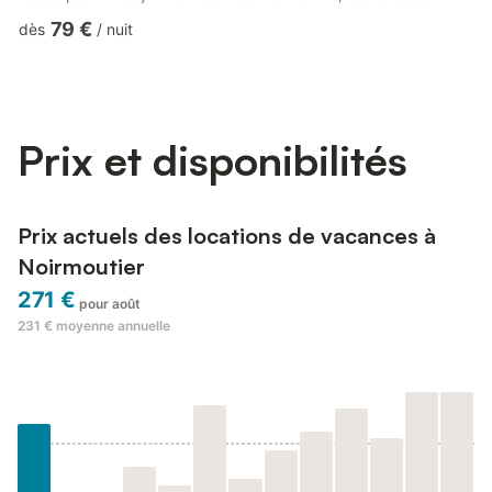
peut accueillir jusqu'à 5 voyageurs. Dès votre arrivée, vous
79 €
dès
/
nuit
découvrirez le coin salon avec son canapé, ses fauteuils et sa
télé, pour vos moments de détente devant un film. La cuisine
américaine est équipée (plaques à induction, d'un réfrigérateur,
un micro-ondes, un four, un lave-vaisselle, ...
Prix et disponibilités
Prix actuels des locations de vacances à
Noirmoutier
271 €
pour août
231 €
moyenne annuelle