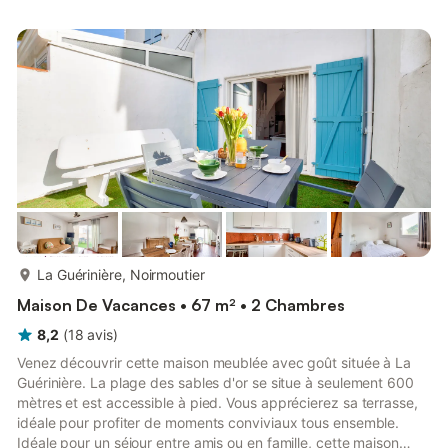
accessibles à vélo ou à pied pour votre plus grand bonheur.
Cette maison de 85 m² située à Noirmoutier-en-l´Ile possède 2
chambres et peut accueillir jusqu'à 4 personnes...
plus...
La Guérinière, Noirmoutier
Maison De Vacances • 67 m² • 2 Chambres
8,2
(
18
avis
)
Venez découvrir cette maison meublée avec goût située à La
Guérinière. La plage des sables d'or se situe à seulement 600
mètres et est accessible à pied. Vous apprécierez sa terrasse,
idéale pour profiter de moments conviviaux tous ensemble.
Idéale pour un séjour entre amis ou en famille, cette maison