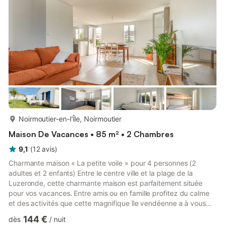
mètres de la plage des Dames. Cette maison de vacance...
plus...
Noirmoutier-en-l'Île, Noirmoutier
Maison De Vacances • 85 m² • 2 Chambres
9,1
(
12
avis
)
Charmante maison « La petite voile » pour 4 personnes (2
adultes et 2 enfants) Entre le centre ville et la plage de la
Luzeronde, cette charmante maison est parfaitement située
pour vos vacances. Entre amis ou en famille profitez du calme
et des activités que cette magnifique île vendéenne a à vous
offrir tel que des balades à vélo sur les pistes cyclables dans
144 €
dès
/
nuit
les marais qui se trouvent à proximité du bien. Les plages sont