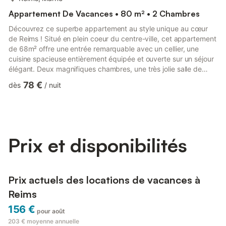
Appartement De Vacances • 80 m² • 2 Chambres
Découvrez ce superbe appartement au style unique au cœur
de Reims ! Situé en plein coeur du centre-ville, cet appartement
de 68m² offre une entrée remarquable avec un cellier, une
cuisine spacieuse entièrement équipée et ouverte sur un séjour
élégant. Deux magnifiques chambres, une très jolie salle de
douche et des toilettes séparées complètent ce bien.
78 €
dès
/
nuit
Entièrement rénové et redécoré dans un style chic avec une
attention particulière à la qualité. Un bien d'exception au cœur
de la charmante ville de Reims. L'appartement comprend une
pièce de vie avec une cuisine ouverte, un espace repas pou...
Prix et disponibilités
Prix actuels des locations de vacances à
Reims
156 €
pour août
203 €
moyenne annuelle