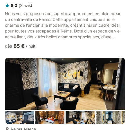
8,0
(
2
avis
)
Nous vous proposons ce superbe appartement en plein cœur
du centre-ville de Reims. Cette appartement unique allie le
charme de l'ancien à la modernité, créant ainsi un cadre idéal
pour toutes vos escapades à Reims. Doté d'un espace de vie
accueillant, deux très belles chambres spacieuses, d'une
grande cuisine entièrement équipée, d'une salle de bain et d'un
85 €
dès
/
nuit
dressing. Réservez dès maintenant pour vivre une expérience
unique dans cet appartement alliant confort, style et
emplacement privilégié. Bienvenue dans ce splendide
appartement niché au cœur du centre-ville de Reims, où le
charme de l'a...
plus...
Reims, Marne