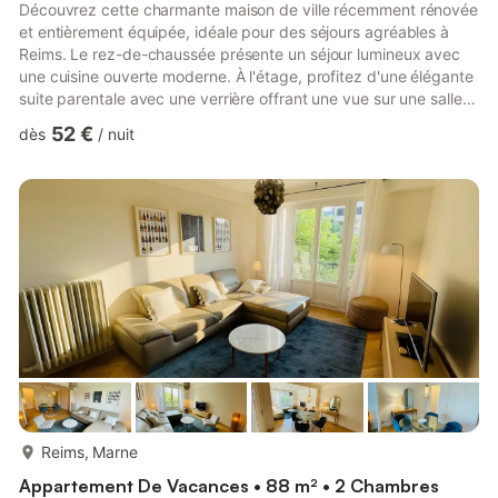
Découvrez cette charmante maison de ville récemment rénovée
et entièrement équipée, idéale pour des séjours agréables à
Reims. Le rez-de-chaussée présente un séjour lumineux avec
une cuisine ouverte moderne. À l'étage, profitez d'une élégante
suite parentale avec une verrière offrant une vue sur une salle
de douche entièrement rénovée. Une résidence parfaite pour
52 €
dès
/
nuit
un confort moderne en plein cœur de Reims. Idéal pour un court
ou long séjour à Reims. Découvrez cette maison de ville
récemment rénovée et entièrement équipée à Reims, offrant un
espace propice à des moments agréables. Le rez-de-c...
plus...
Reims, Marne
Appartement De Vacances • 88 m² • 2 Chambres