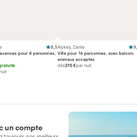
e
8,5
Alykes, Zante
9
acances pour 4 personnes,
Villa pour 16 personnes, avec balcon,
animaux acceptés
gratuite
dès
315 €
par nuit
nuit
ec un compte
 toujours nos meilleurs