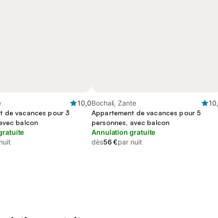
e
10,0
Bochali, Zante
10
t de vacances pour 3
Appartement de vacances pour 5
avec balcon
personnes, avec balcon
gratuite
Annulation gratuite
nuit
dès
56 €
par nuit