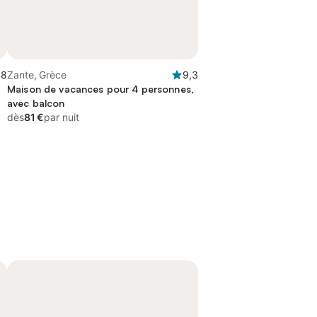
,8
Zante, Grèce
9,3
Maison de vacances pour 4 personnes,
avec balcon
dès
81 €
par nuit