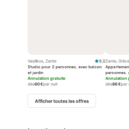
Vasilikos, Zante
9,0
Zante, Grèc
Studio pour 2 personnes, avec balcon
Appartemen
et jardin
personnes, 
Annulation gratuite
Annulation 
dès
60 €
par nuit
dès
86 €
par 
Afficher toutes les offres