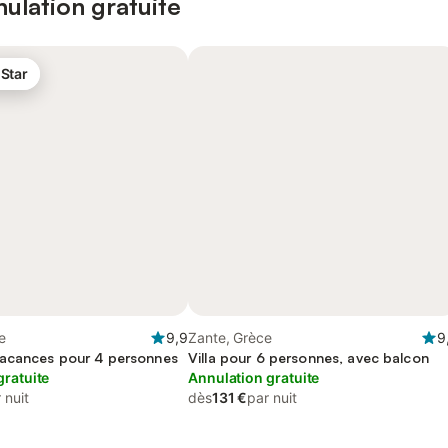
ulation gratuite
 Star
e
9,9
Zante, Grèce
9
acances pour 4 personnes
Villa pour 6 personnes, avec balcon
gratuite
Annulation gratuite
 nuit
dès
131 €
par nuit