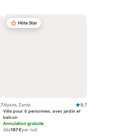
Hôte Star
,7
Alykes, Zante
9,7
Villa pour 6 personnes, avec jardin et
balcon
Annulation gratuite
dès
187 €
par nuit