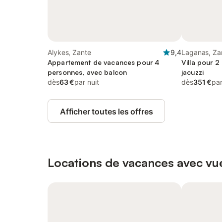
Alykes, Zante
9,4
Laganas, Za
Appartement de vacances pour 4
Villa pour 2
personnes, avec balcon
jacuzzi
dès
63 €
par nuit
dès
351 €
par
Afficher toutes les offres
Locations de vacances avec vue