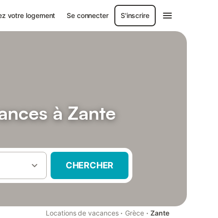
ez votre logement
Se connecter
S'inscrire
cances à Zante
CHERCHER
·
·
Locations de vacances
Grèce
Zante