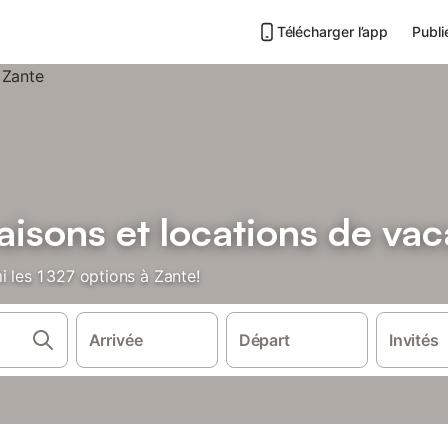
Télécharger l’app
Publi
isons et locations de va
i les 1 327 options à Zante!
Arrivée
Départ
Invités