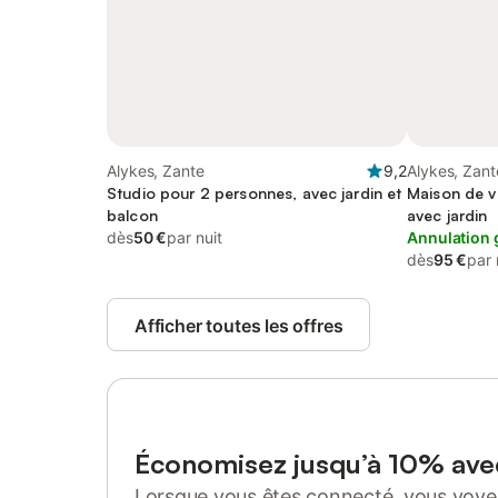
Alykes, Zante
9,2
Alykes, Zant
Studio pour 2 personnes, avec jardin et
Maison de v
balcon
avec jardin
dès
50 €
par nuit
Annulation 
dès
95 €
par 
Afficher toutes les offres
Économisez jusqu’à 10% av
Lorsque vous êtes connecté, vous voyez