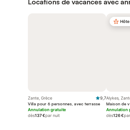
Locations de vacances avec ann
Hôte
Zante, Grèce
9,7
Alykes, Zant
Villa pour 6 personnes, avec terrasse
Maison de v
Annulation gratuite
Annulation 
dès
137 €
par nuit
dès
126 €
par