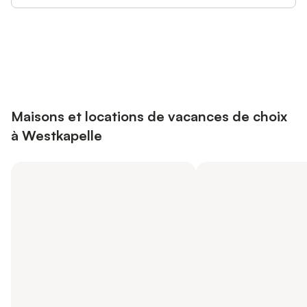
Connectez-vous et économisez
Se connecter
jusqu'à 10% sur nos logements.
Maisons et locations de vacances de choix
à Westkapelle