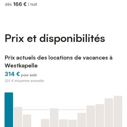
your Boarding Pass. The Westkapelle lighthouse is a striking
166 €
dès
/
nuit
landmark offering wonderful views across the coast. Visit the
Polderhuis museum for an enlightening experience about the
water disaster and the Zeeland people's struggle against the
water. For a lovely cycling trip, you can cycle along th...
Prix et disponibilités
Prix actuels des locations de vacances à
Westkapelle
314 €
pour août
231 €
moyenne annuelle