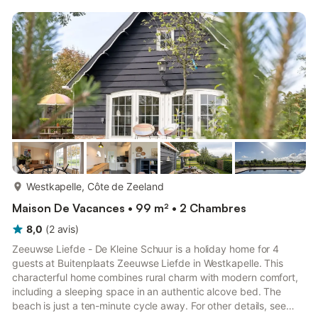
details, see your Boarding Pass. The Westkapelle lighthouse is a
striking landmark offering wonderful views across the coast.
Visit the Polderhuis museum for an enligh...
plus...
Westkapelle, Côte de Zeeland
Maison De Vacances • 99 m² • 2 Chambres
8,0
(
2
avis
)
Zeeuwse Liefde - De Kleine Schuur is a holiday home for 4
guests at Buitenplaats Zeeuwse Liefde in Westkapelle. This
characterful home combines rural charm with modern comfort,
including a sleeping space in an authentic alcove bed. The
beach is just a ten-minute cycle away. For other details, see