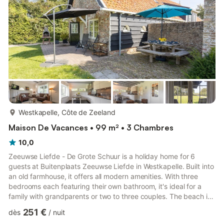
sofa, two chairs and a flat-screen TV. There is also ...
plus...
Westkapelle, Côte de Zeeland
Maison De Vacances • 99 m² • 3 Chambres
10,0
Zeeuwse Liefde - De Grote Schuur is a holiday home for 6
guests at Buitenplaats Zeeuwse Liefde in Westkapelle. Built into
an old farmhouse, it offers all modern amenities. With three
bedrooms each featuring their own bathroom, it's ideal for a
family with grandparents or two to three couples. The beach is
just a ten-minute cycle away. There is parking available on the
251 €
dès
/
nuit
grounds of Zeeuwse Liefde. Pets are not allowed. For other