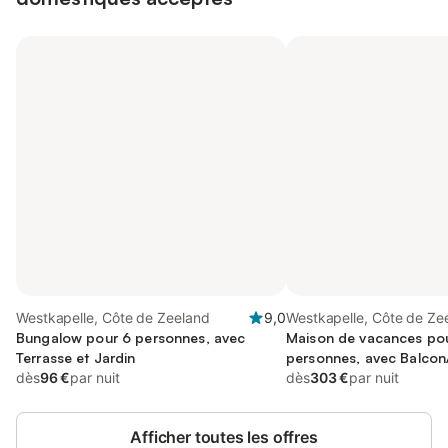
Westkapelle, Côte de Zeeland
9,0
Westkapelle, Côte de Ze
Bungalow pour 6 personnes, avec
Maison de vacances po
Terrasse et Jardin
personnes, avec Balcon/
dès
96 €
par nuit
Terrasse
dès
303 €
par nuit
Afficher toutes les offres