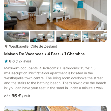
plus...
Westkapelle, Côte de Zeeland
Maison De Vacances • 4 Pers. • 1 Chambre
8,6
(
127
avis
)
Maximum occupants: 4Bedrooms: 1Bathrooms: 1Size: 55
m2DescriptionThis first-floor apartment is located in the
Westkapelle town centre. The living room overlooks the street
and the stairs to the bathing beach. That’s how close the beach
is: you can have your feet in the sand in under a minute's walk.
AccommodationThe front door enters into the spacious home's
65 €
dès
/
nuit
hallway, where doors lead to the bathroom and bedroom, and
three steps lead to the living room with an open kitchen. The
living room feels bright and spacious. The sitting area has a