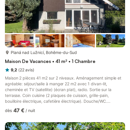
plus...
Planá nad Lužnicí, Bohême-du-Sud
Maison De Vacances • 41 m² • 1 Chambre
9,2
(
22
avis
)
Maison 2 pièces 41 m2 sur 2 niveaux. Aménagement simple et
agréable: séjour/salle à manger 22 m2 avec 1 divan-lit,
cheminée et TV (satellite) (écran plat), radio. Sortie sur la
terrasse. Coin cuisine (2 plaques de cuisson, grille-pain,
bouilloire électrique, cafetière électrique). Douche/WC.
Chauffage électrique. À l'étage supérieur: galerie 8 m2,
47 €
dès
/
nuit
mansardée avec 1 lit. 1 chambre double 8 m2, mansardée.
Place de parking (cloturée). Veuillez noter: adapté(e) aux
familles. Maximum 1 animal/ chien de petite taille autorisé. TV