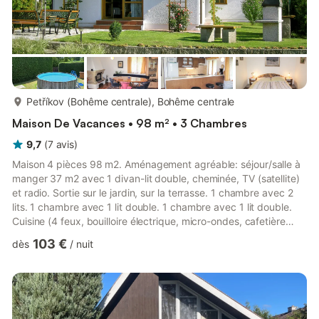
plus...
Petříkov (Bohême centrale), Bohême centrale
Maison De Vacances • 98 m² • 3 Chambres
9,7
(
7
avis
)
Maison 4 pièces 98 m2. Aménagement agréable: séjour/salle à
manger 37 m2 avec 1 divan-lit double, cheminée, TV (satellite)
et radio. Sortie sur le jardin, sur la terrasse. 1 chambre avec 2
lits. 1 chambre avec 1 lit double. 1 chambre avec 1 lit double.
Cuisine (4 feux, bouilloire électrique, micro-ondes, cafetière
électrique). Salle de bains, WC séparé. Chauffage au gaz. A
103 €
dès
/
nuit
disposition: lave-linge. Internet (Connexion WIFI, gratuit).
Adapté(e) aux familles. Maximum 1 animal/ chien de petite taille
autorisé.