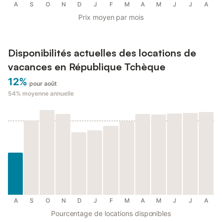
A
S
O
N
D
J
F
M
A
M
J
J
A
Prix moyen par mois
Disponibilités actuelles des locations de
vacances en République Tchèque
12%
pour août
54%
moyenne annuelle
A
S
O
N
D
J
F
M
A
M
J
J
A
Pourcentage de locations disponibles