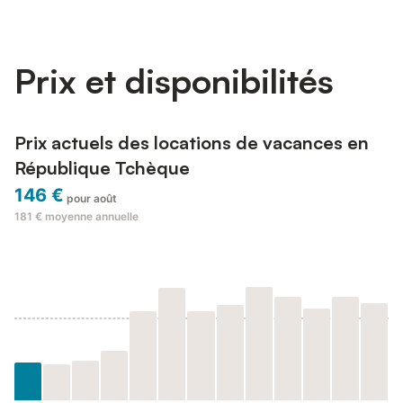
haute pour enfant. Internet (Connexion WIFI, en sus). Veuillez
noter: adapté(e) aux familles. Maison n...
Prix et disponibilités
Prix actuels des locations de vacances en
République Tchèque
146 €
pour août
181 €
moyenne annuelle