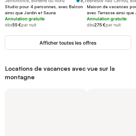
Jetřichovice, Bohême du Nord
8,7
Benešov nad Černou, B
Studio pour 4 personnes, avec Balcon
Sud
Maison de vacances pou
ainsi que Jardin et Sauna
avec Terrasse ainsi que 
Annulation gratuite
Annulation gratuite
dès
55 €
par nuit
dès
275 €
par nuit
Afficher toutes les offres
Locations de vacances avec vue sur la
montagne