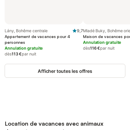
Lány, Bohême centrale
9,7
Mladé Buky, Bohême orie
Appartement de vacances pour 4
Maison de vacances po
personnes
Annulation gratuite
Annulation gratuite
dès
116 €
par nuit
dès
113 €
par nuit
Afficher toutes les offres
Connectez-vous et économisez
Se connecter
jusqu'à 10% sur nos logements.
Location de vacances avec animaux