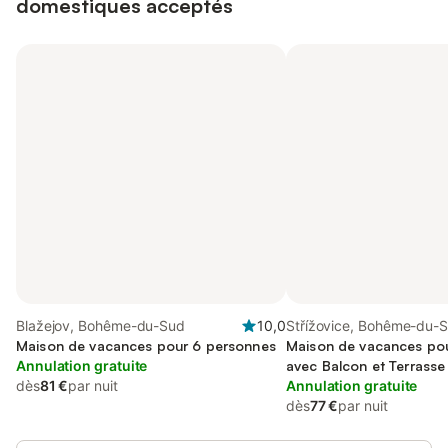
domestiques acceptés
Blažejov, Bohême-du-Sud
10,0
Střížovice, Bohême-du-
Maison de vacances pour 6 personnes
Maison de vacances pou
Annulation gratuite
avec Balcon et Terrasse 
dès
81 €
par nuit
et Vue sur le lac
Annulation gratuite
dès
77 €
par nuit