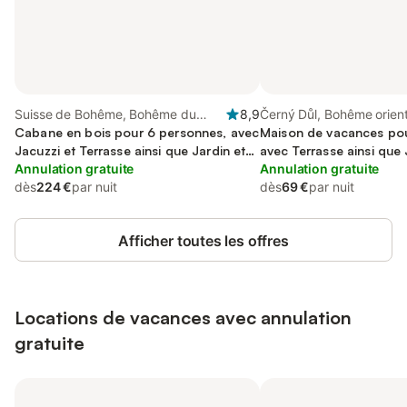
Suisse de Bohême, Bohême du
8,9
Černý Důl, Bohême orien
Nord
Cabane en bois pour 6 personnes, avec
Maison de vacances pou
Jacuzzi et Terrasse ainsi que Jardin et
avec Terrasse ainsi que 
Piscine
Annulation gratuite
Annulation gratuite
dès
224 €
par nuit
dès
69 €
par nuit
Afficher toutes les offres
Locations de vacances avec annulation
gratuite