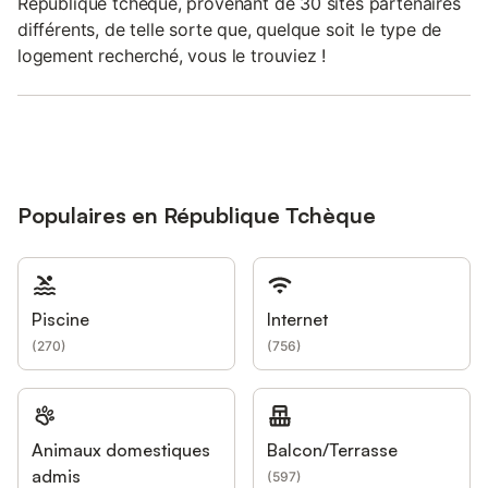
République tchèque, provenant de 30 sites partenaires
différents, de telle sorte que, quelque soit le type de
logement recherché, vous le trouviez !
Populaires en République Tchèque
Piscine
Internet
(
270
)
(
756
)
Animaux domestiques
Balcon/Terrasse
admis
(
597
)