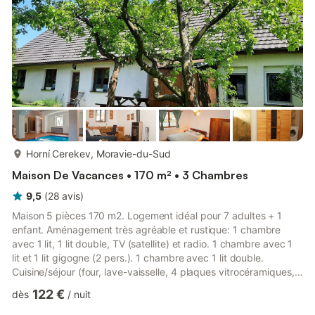
seulement CS, AT. Au lieu d'une chambre fermée, des espaces
de couch...
plus...
Horní Cerekev, Moravie-du-Sud
Maison De Vacances • 170 m² • 3 Chambres
9,5
(
28
avis
)
Maison 5 pièces 170 m2. Logement idéal pour 7 adultes + 1
enfant. Aménagement très agréable et rustique: 1 chambre
avec 1 lit, 1 lit double, TV (satellite) et radio. 1 chambre avec 1
lit et 1 lit gigogne (2 pers.). 1 chambre avec 1 lit double.
Cuisine/séjour (four, lave-vaisselle, 4 plaques vitrocéramiques,
micro-ondes, cafetière électrique) avec table pour les repas,
122 €
dès
/
nuit
poele de faience. Salle de bains, WC séparé avec baignoire
d'angle. Chauffage par le sol. A disposition: lave-linge, chaise