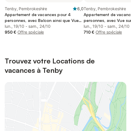
Tenby, Pembrokeshire
6,0
Tenby, Pembrokeshire
Appartement de vacances pour 4
Appartement de vacanc
personnes, avec Balcon ainsi que Vue
personnes, avec Vue sur
sur l’océan et Vue
lun., 19/10 - sam., 24/10
lun., 19/10 - sam., 24/10
950 €
·
Offre spéciale
710 €
·
Offre spéciale
Trouvez votre Locations de
vacances à Tenby