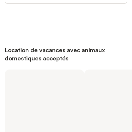
Connectez-vous et économisez
Se connecter
jusqu'à 10% sur nos logements.
Location de vacances avec animaux
domestiques acceptés