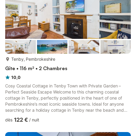
plus...
Tenby, Pembrokeshire
Gîte • 116 m² • 2 Chambres
10,0
Cosy Coastal Cottage in Tenby Town with Private Garden –
Perfect Seaside Escape Welcome to this charming coastal
cottage in Tenby, perfectly positioned in the heart of one of
Pembrokeshire’s most iconic seaside towns. Ideal for anyone
searching for a holiday cottage in Tenby near the beach and
harbour, this beautifully presented property offers comfort,
122 €
dès
/
nuit
character, and an unbeatable location just moments from
Tenby’s beaches, harbour, and historic streets. Set within
Tenby, renowned for its colourful harbour, golden sandy