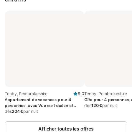
Tenby, Pembrokeshire
9,0
Tenby, Pembrokeshire
Appartement de vacances pour 4
Gîte pour 4 personnes, 
personnes, avec Vue sur l’océan et
dès
120 €
par nuit
Balcon
dès
204 €
par nuit
Afficher toutes les offres