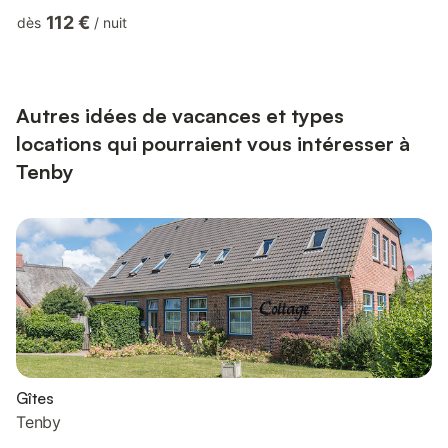
l'appartement. Le salon et la cuisine sont clairs et aérés, avec
112 €
dès
/
nuit
deux canapés confortables pour se détendre et profiter de la
grande télévision à écran plat, et la cuisine offre tout ce dont
vous avez besoin pour cuisiner pour vous et vos invités.
L'appartement dispose d'un espace exté...
Autres idées de vacances et types
locations qui pourraient vous intéresser à
Tenby
Gîtes
Tenby