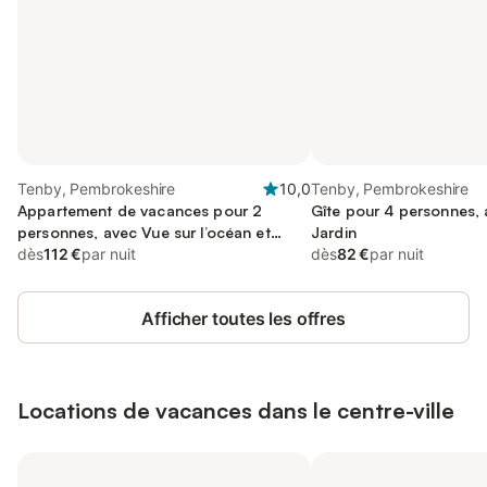
Tenby, Pembrokeshire
10,0
Tenby, Pembrokeshire
Appartement de vacances pour 2
Gîte pour 4 personnes, 
personnes, avec Vue sur l’océan et
Jardin
Terrasse
dès
112 €
par nuit
dès
82 €
par nuit
Afficher toutes les offres
Locations de vacances dans le centre-ville