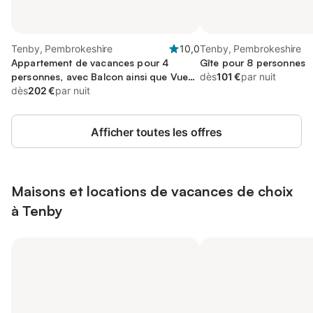
Tenby, Pembrokeshire
10,0
Tenby, Pembrokeshire
Appartement de vacances pour 4
Gîte pour 8 personnes
personnes, avec Balcon ainsi que Vue
dès
101 €
par nuit
sur l’océan et Vue
dès
202 €
par nuit
Afficher toutes les offres
Maisons et locations de vacances de choix
à Tenby