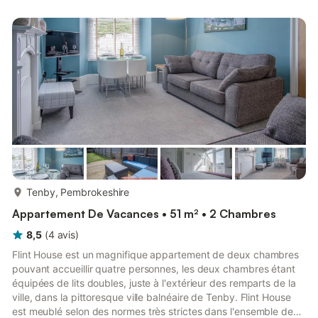
you need to prepare meals during your stay. The space also
features a dining table where guests can gather to enjoy meals
together. Just off the kitchen on the ground floo...
plus...
Tenby, Pembrokeshire
Appartement De Vacances • 51 m² • 2 Chambres
8,5
(
4
avis
)
Flint House est un magnifique appartement de deux chambres
pouvant accueillir quatre personnes, les deux chambres étant
équipées de lits doubles, juste à l'extérieur des remparts de la
ville, dans la pittoresque ville balnéaire de Tenby. Flint House
est meublé selon des normes très strictes dans l'ensemble de