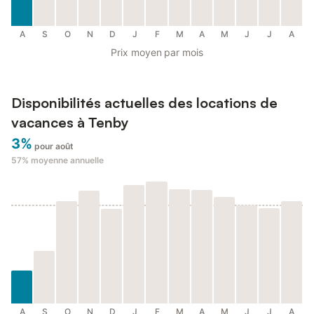
A
S
O
N
D
J
F
M
A
M
J
J
A
Prix moyen par mois
Disponibilités actuelles des locations de
vacances à Tenby
3%
pour août
57%
moyenne annuelle
A
S
O
N
D
J
F
M
A
M
J
J
A