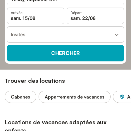
Arrivée
Départ
sam. 15/08
sam. 22/08
Invités
CHERCHER
Trouver des locations
Cabanes
Appartements de vacances
A
Locations de vacances adaptées aux
enfants