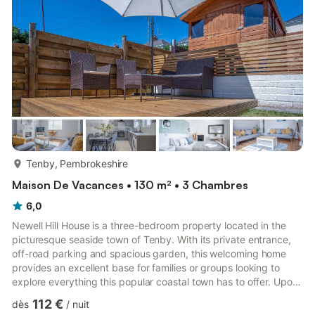
beaches, and vibrant town centre, this cosy retreat provides
the perfe...
plus...
Tenby, Pembrokeshire
Maison De Vacances • 130 m² • 3 Chambres
6,0
Newell Hill House is a three-bedroom property located in the
picturesque seaside town of Tenby. With its private entrance,
off-road parking and spacious garden, this welcoming home
provides an excellent base for families or groups looking to
explore everything this popular coastal town has to offer. Upon
entering the property, you are welcomed into the modern
112 €
dès
/
nuit
kitchen and dining area, which is well equipped with everything