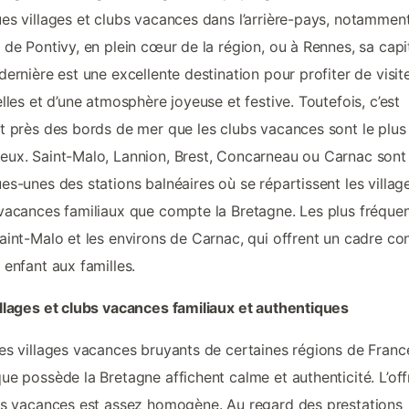
es villages et clubs vacances dans l’arrière-pays, notammen
 de Pontivy, en plein cœur de la région, ou à Rennes, sa capi
dernière est une excellente destination pour profiter de visit
elles et d’une atmosphère joyeuse et festive. Toutefois, c’est
t près des bords de mer que les clubs vacances sont le plus
ux. Saint-Malo, Lannion, Brest, Concarneau ou Carnac sont
es-unes des stations balnéaires où se répartissent les villag
vacances familiaux que compte la Bretagne. Les plus fréque
aint-Malo et les environs de Carnac, qui offrent un cadre con
 enfant aux familles.
llages et clubs vacances familiaux et authentiques
es villages vacances bruyants de certaines régions de Franc
ue possède la Bretagne affichent calme et authenticité. L’off
es vacances est assez homogène. Au regard des prestations