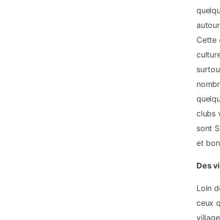
quelqu
autour
Cette 
cultur
surtou
nombre
quelqu
clubs 
sont S
et bon
Des vi
Loin d
ceux q
villag