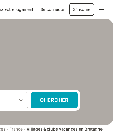
ez votre logement
Se connecter
S'inscrire
CHERCHER
·
·
ces
France
Villages & clubs vacances en Bretagne