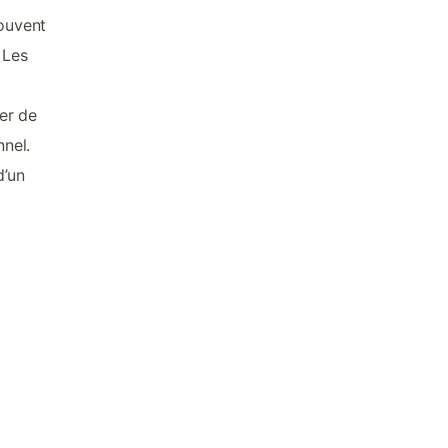
rouvent
 Les
ger de
nnel.
d’un