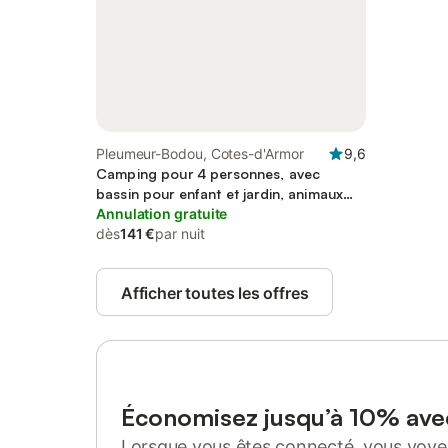
Pleumeur-Bodou, Cotes-d'Armor
9,6
Camping pour 4 personnes, avec
bassin pour enfant et jardin, animaux
acceptés
Annulation gratuite
dès
141 €
par nuit
Afficher toutes les offres
Économisez jusqu’à 10% av
Lorsque vous êtes connecté, vous voyez