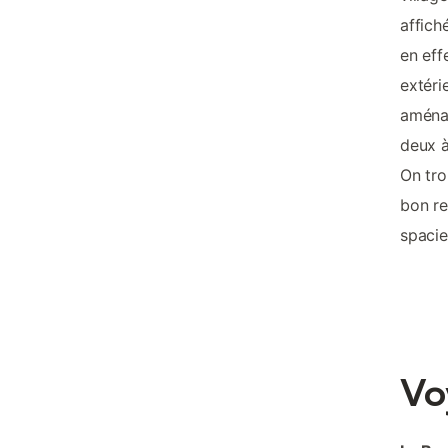
affich
en eff
extéri
aménag
deux à
On tro
bon re
spacie
Vo