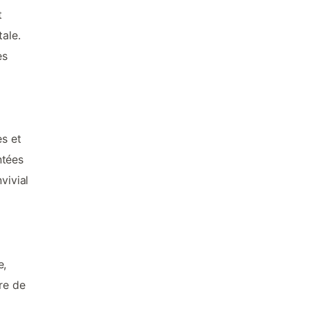
t
tale.
es
es et
ntées
vivial
e,
re de