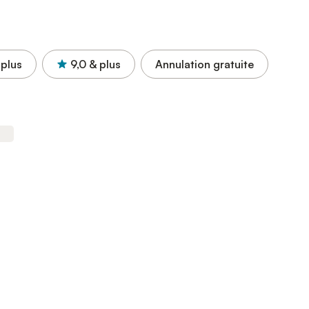
 plus
9,0
& plus
Annulation gratuite