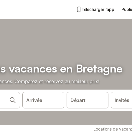
Télécharger l’app
Publi
bs vacances en Bretagne
cances. Comparez et réservez au meilleur prix!
Arrivée
Départ
Invités
Locations de vacan