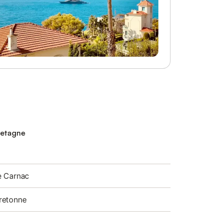
retagne
e Carnac
retonne