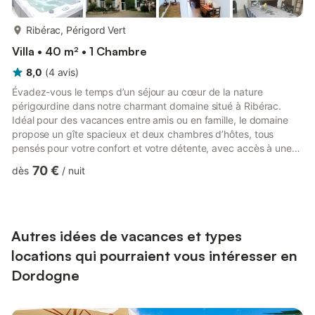
plus...
Ribérac, Périgord Vert
Villa • 40 m² • 1 Chambre
8,0
(
4
avis
)
Évadez-vous le temps d’un séjour au cœur de la nature
périgourdine dans notre charmant domaine situé à Ribérac.
Idéal pour des vacances entre amis ou en famille, le domaine
propose un gîte spacieux et deux chambres d’hôtes, tous
pensés pour votre confort et votre détente, avec accès à une
piscine partagée et à de magnifiques espaces extérieurs.
70 €
dès
/
nuit
L’hébergement comprend une cuisine fonctionnelle et
entièrement équipée (micro-ondes, four, réfrigérateur, machine
à café, bouilloire, grille-pain) pour préparer de délicieux repas
maison. Le salon confortable, doté d’une télévision à écran plat,
est...
Autres idées de vacances et types
locations qui pourraient vous intéresser en
Dordogne