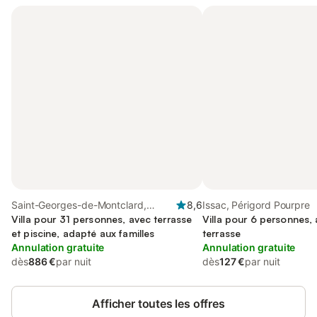
Saint-Georges-de-Montclard,
8,6
Issac, Périgord Pourpre
Périgord Pourpre
Villa pour 31 personnes, avec terrasse
Villa pour 6 personnes, 
et piscine, adapté aux familles
terrasse
Annulation gratuite
Annulation gratuite
dès
886 €
par nuit
dès
127 €
par nuit
Afficher toutes les offres