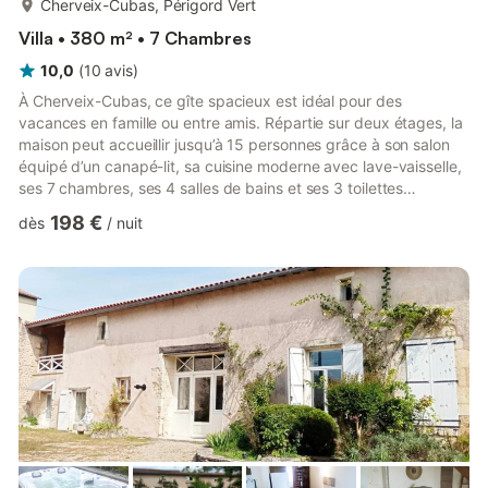
Cherveix-Cubas, Périgord Vert
Villa • 380 m² • 7 Chambres
10,0
(
10
avis
)
À Cherveix-Cubas, ce gîte spacieux est idéal pour des
vacances en famille ou entre amis. Répartie sur deux étages, la
maison peut accueillir jusqu’à 15 personnes grâce à son salon
équipé d’un canapé-lit, sa cuisine moderne avec lave-vaisselle,
ses 7 chambres, ses 4 salles de bains et ses 3 toilettes
supplémentaires. Le confort est assuré avec le Wi-Fi haut débit,
198 €
dès
/
nuit
la télévision câblée, un lecteur DVD, un lave-linge, un sèche-
linge, le chauffage, ainsi que des livres et jouets pour enfants.
Pour vos moments de détente, profitez d’un sauna privé, d’une
salle de pilates avec matériel disponible...