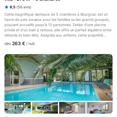
8,5
(
56
avis
)
Cette magnifique demeure de 5 chambres à Bourgnac est un
havre de paix luxueux pour les familles ou les grands groupes,
pouvant accueillir jusqu'à 10 personnes. Dotée d'une piscine
privée et d'un bain à remous, elle offre un parfait équilibre entre
détente et bien-être. Adaptée aux enfants, cette propriété
comprend un jardin, une terrasse avec barbecue, une table de
263 €
dès
/
nuit
ping-pong et des équipements essentiels comme le linge de lit
et les serviettes de bain. Les animaux de compagnie sont les
bienvenus et le restaurant le plus proche est à seulement 1 km.
Découvrez le charme de la région et les v...
plus...