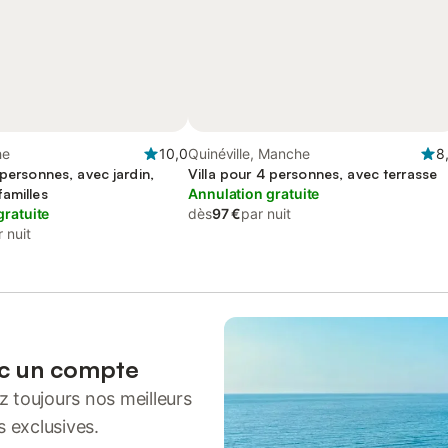
he
10,0
Quinéville, Manche
8
 personnes, avec jardin,
Villa pour 4 personnes, avec terrasse
amilles
Annulation gratuite
gratuite
dès
97 €
par nuit
 nuit
ec un compte
 toujours nos meilleurs
s exclusives.