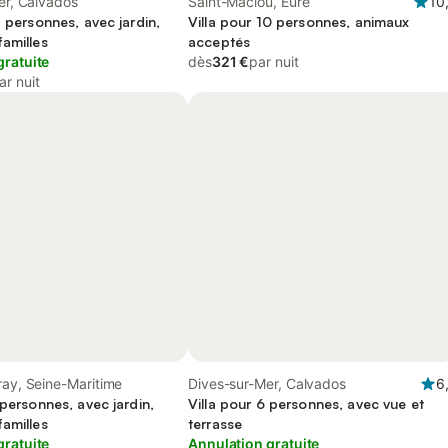
Mer, Calvados
Saint-Maclou, Eure
10
2 personnes, avec jardin,
Villa pour 10 personnes, animaux
amilles
acceptés
gratuite
dès
321 €
par nuit
ar nuit
ray, Seine-Maritime
Dives-sur-Mer, Calvados
6
 personnes, avec jardin,
Villa pour 6 personnes, avec vue et
amilles
terrasse
gratuite
Annulation gratuite