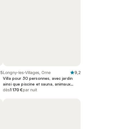
,5
Longny-les-Villages, Orne
9,2
Villa pour 30 personnes, avec jardin
ainsi que piscine et sauna, animaux
acceptés
dès
1 170 €
par nuit