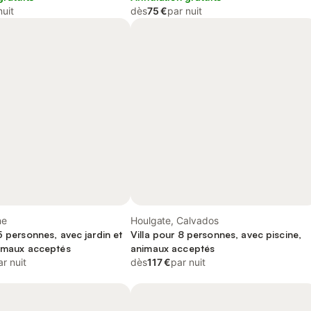
nuit
dès
75 €
par nuit
ne
Houlgate, Calvados
5 personnes, avec jardin et
Villa pour 8 personnes, avec piscine,
nimaux acceptés
animaux acceptés
ar nuit
dès
117 €
par nuit