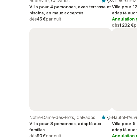
Auberville, Calvados
7,3
Villers-sur-
Villa pour 4 personnes, avec terrasse et
Villa pour 1
piscine, animaux acceptés
adapté aux f
dès
45 €
par nuit
Annulation 
dès
1 202 €
p
Notre-Dame-des-Flots, Calvados
7,5
Hautot-l'Auv
Villa pour 8 personnes, adapté aux
Villa pour 5
familles
adapté aux f
dès
90 €
par nuit
Annulation 