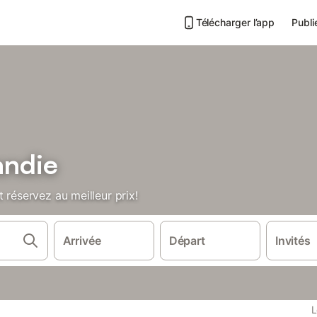
Télécharger l’app
Publi
andie
 réservez au meilleur prix!
Arrivée
Départ
Invités
L