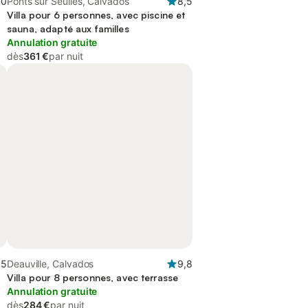
,0
Ponts sur Seulles, Calvados
8,5
Villa pour 6 personnes, avec piscine et
sauna, adapté aux familles
Annulation gratuite
dès
361 €
par nuit
,5
Deauville, Calvados
9,8
Villa pour 8 personnes, avec terrasse
Annulation gratuite
dès
284 €
par nuit