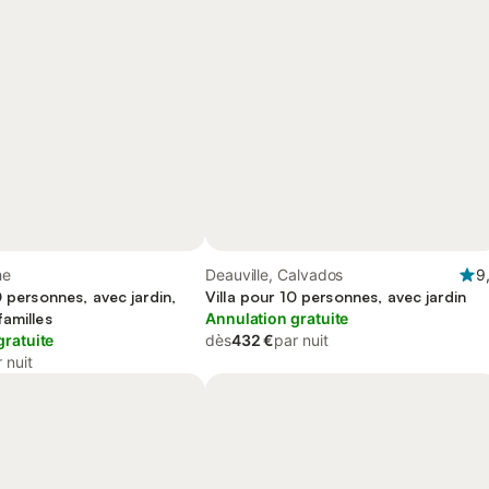
he
Deauville, Calvados
9
0 personnes, avec jardin,
Villa pour 10 personnes, avec jardin
amilles
Annulation gratuite
gratuite
dès
432 €
par nuit
 nuit