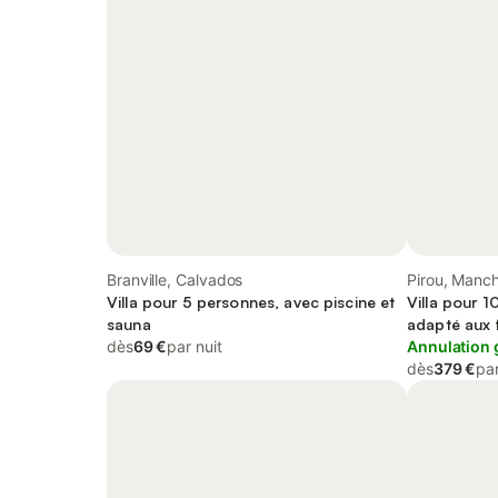
Branville, Calvados
Pirou, Manc
Villa pour 5 personnes, avec piscine et
Villa pour 1
sauna
adapté aux f
dès
69 €
par nuit
Annulation 
dès
379 €
par