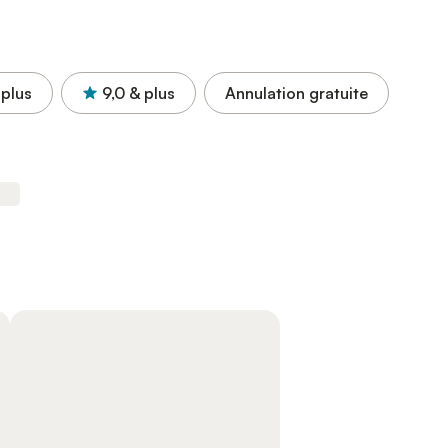
 plus
9,0
& plus
Annulation gratuite