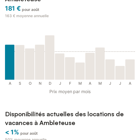
181 €
pour août
163 €
moyenne annuelle
A
S
O
N
D
J
F
M
A
M
J
J
A
Prix moyen par mois
Disponibilités actuelles des locations de
vacances à Ambleteuse
< 1%
pour août
50%
moyenne annuelle