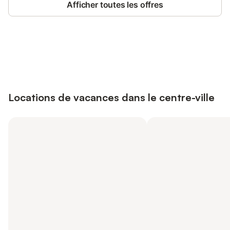
Afficher toutes les offres
Connectez-vous et économisez
Se connecter
jusqu'à 10% sur nos logements.
Locations de vacances dans le centre-ville