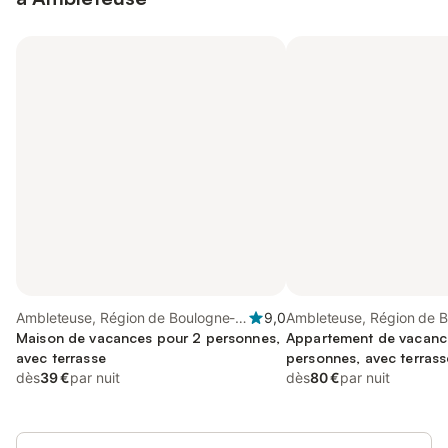
Ambleteuse, Région de Boulogne-
9,0
Ambleteuse, Région de 
sur-Mer
Maison de vacances pour 2 personnes,
Appartement de vacanc
avec terrasse
personnes, avec terrass
dès
39 €
par nuit
dès
80 €
par nuit