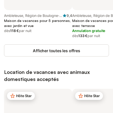
Ambleteuse, Région de Boulogne-
9,4
Ambleteuse, Région de 
sur-Mer
Maison de vacances pour 5 personnes,
sur-Mer
Maison de vacances pou
avec jardin et vue
avec terrasse
dès
118 €
par nuit
Annulation gratuite
dès
133 €
par nuit
Afficher toutes les offres
Location de vacances avec animaux
domestiques acceptés
Hôte Star
Hôte Star