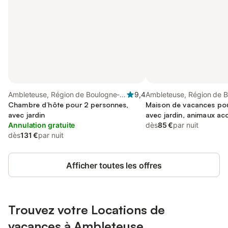
Ambleteuse, Région de Boulogne-
9,4
Ambleteuse, Région de 
sur-Mer
Chambre d’hôte pour 2 personnes,
sur-Mer
Maison de vacances pou
avec jardin
avec jardin, animaux ac
Annulation gratuite
dès
85 €
par nuit
dès
131 €
par nuit
Afficher toutes les offres
Trouvez votre Locations de
vacances à Ambleteuse