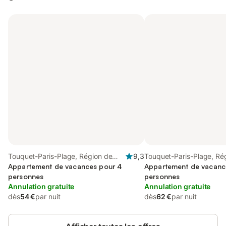
Touquet-Paris-Plage, Région de
9,3
Touquet-Paris-Plage, Ré
Montreuil
Appartement de vacances pour 4
Montreuil
Appartement de vacanc
personnes
personnes
Annulation gratuite
Annulation gratuite
dès
54 €
par nuit
dès
62 €
par nuit