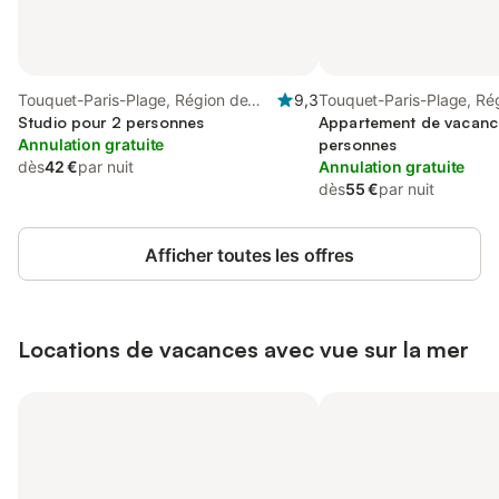
Touquet-Paris-Plage, Région de
9,3
Touquet-Paris-Plage, Ré
Montreuil
Studio pour 2 personnes
Montreuil
Appartement de vacanc
Annulation gratuite
personnes
dès
42 €
par nuit
Annulation gratuite
dès
55 €
par nuit
Afficher toutes les offres
Locations de vacances avec vue sur la mer