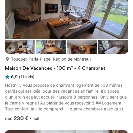
plus...
Touquet-Paris-Plage, Région de Montreuil
Maison De Vacances • 100 m² • 4 Chambres
6,9
(
11
avis
)
HostnFly vous propose ce charmant logement de 100 mètres
carrés qui est idéal pour des vacances en famille. Il dispose
d'un jardin et peut accueillir jusqu'à 8 personnes. On y sent que
le calme y règne ! Au plaisir de vous recevoir :) ## Logement
Tout confort, la villa comprend : - quatre chambres avec quatre
lits doubles ; - une salle de douche fonctionnelle ; - une cuisine
230 €
dès
/
nuit
entièrement équipée ; - une salle à manger avec table et
chaises ; - un salon pour vous détendre après une journée de
balade. Vous apprécierez particulièrement sa praticité et sa