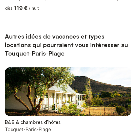
de vous recevoir :) ## Logement Donnant sur un balcon
119 €
dès
/
nuit
aménagé (avec une petite table ronde, deux fauteuils et un
coffre à jeux de plage), le logement est localisé au 4e étage
avec ascenseur et comprend : - une chambre avec un lit double
; - un lit superposé dans le couloir de l'entrée ; - une s...
Autres idées de vacances et types
locations qui pourraient vous intéresser au
Touquet-Paris-Plage
B&B & chambres d’hôtes
Touquet-Paris-Plage