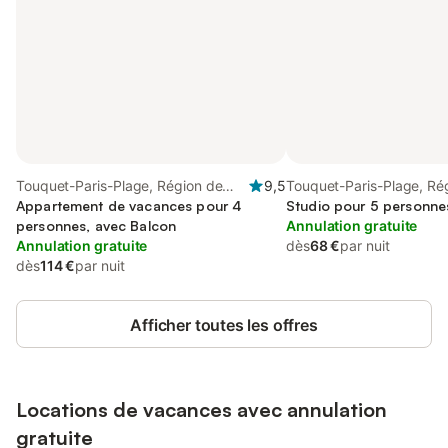
Touquet-Paris-Plage, Région de
9,5
Touquet-Paris-Plage, Ré
Montreuil
Appartement de vacances pour 4
Montreuil
Studio pour 5 personne
personnes, avec Balcon
Annulation gratuite
Annulation gratuite
dès
68 €
par nuit
dès
114 €
par nuit
Afficher toutes les offres
Locations de vacances avec annulation
gratuite