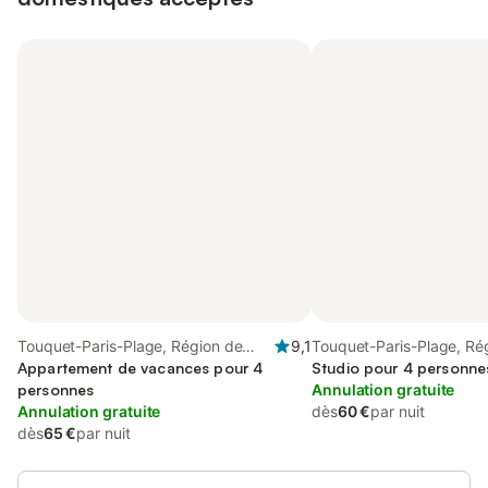
Touquet-Paris-Plage, Région de
9,1
Touquet-Paris-Plage, Ré
Montreuil
Appartement de vacances pour 4
Montreuil
Studio pour 4 personne
personnes
Annulation gratuite
Annulation gratuite
dès
60 €
par nuit
dès
65 €
par nuit