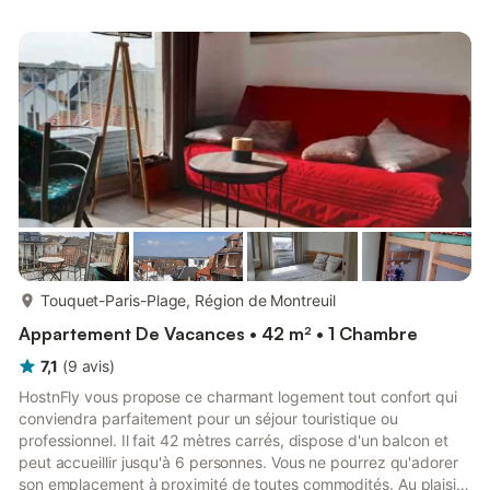
chambres avec deux lits simples (90 x190) et un lit double
(140/190) ; - d'une cuisine toute équipée ; - d'une salle de
douche - et d'un salon avec un espace repas. Durant votre
séjour, vou...
plus...
Touquet-Paris-Plage, Région de Montreuil
Appartement De Vacances • 42 m² • 1 Chambre
7,1
(
9
avis
)
HostnFly vous propose ce charmant logement tout confort qui
conviendra parfaitement pour un séjour touristique ou
professionnel. Il fait 42 mètres carrés, dispose d'un balcon et
peut accueillir jusqu'à 6 personnes. Vous ne pourrez qu'adorer
son emplacement à proximité de toutes commodités. Au plaisir