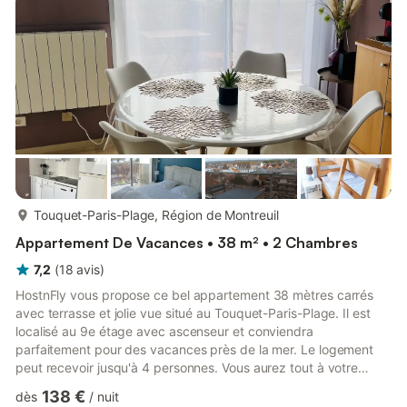
terrasse. Durant votre séjour, vous aure...
plus...
Touquet-Paris-Plage, Région de Montreuil
Appartement De Vacances • 38 m² • 2 Chambres
7,2
(
18
avis
)
HostnFly vous propose ce bel appartement 38 mètres carrés
avec terrasse et jolie vue situé au Touquet-Paris-Plage. Il est
localisé au 9e étage avec ascenseur et conviendra
parfaitement pour des vacances près de la mer. Le logement
peut recevoir jusqu'à 4 personnes. Vous aurez tout à votre
disposition pour passer un séjour confortable. Bon séjour ! ##
138 €
dès
/
nuit
Logement Ce logement est lumineux et comprend : - deux