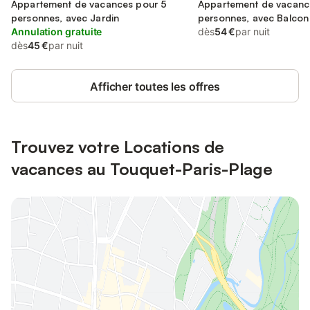
Montreuil
Appartement de vacances pour 5
Montreuil
Appartement de vacanc
personnes, avec Jardin
personnes, avec Balcon 
Annulation gratuite
ainsi que Jardin et Pisci
dès
54 €
par nuit
dès
45 €
par nuit
Afficher toutes les offres
Trouvez votre Locations de
vacances au Touquet-Paris-Plage