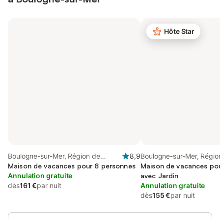
Hôte Star
Boulogne-sur-Mer, Région de
8,9
Boulogne-sur-Mer, Régio
Boulogne-sur-Mer
Maison de vacances pour 8 personnes
Boulogne-sur-Mer
Maison de vacances pou
Annulation gratuite
avec Jardin
dès
161 €
par nuit
Annulation gratuite
dès
155 €
par nuit