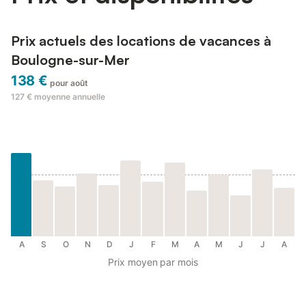
Prix actuels des locations de vacances à
Boulogne-sur-Mer
138 €
pour août
127 €
moyenne annuelle
A
S
O
N
D
J
F
M
A
M
J
J
A
Prix moyen par mois