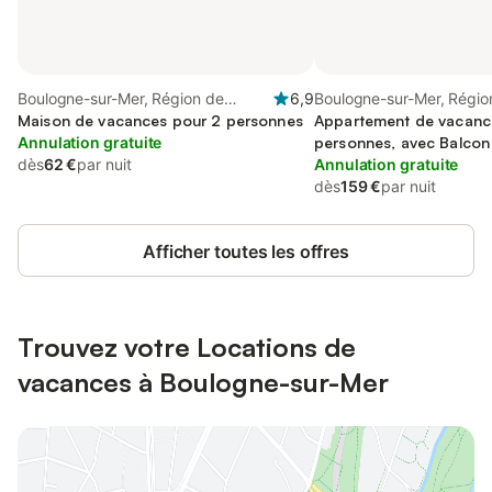
Boulogne-sur-Mer, Région de
6,9
Boulogne-sur-Mer, Régio
Boulogne-sur-Mer
Maison de vacances pour 2 personnes
Boulogne-sur-Mer
Appartement de vacanc
Annulation gratuite
personnes, avec Balcon
dès
62 €
par nuit
Annulation gratuite
dès
159 €
par nuit
Afficher toutes les offres
Trouvez votre Locations de
vacances à Boulogne-sur-Mer