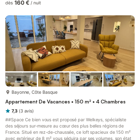
160 €
dès
/
nuit
appartement offrant une vue dégagée sur la Nive comprend : -
une belle terrasse aménagée, - un séjour spacieux avec
canapé-lit, - une chambre avec lit queen-size, - une cuisine
ouverte parfaitement équipée (machine à café, grille-pain,
bouilloire, ...
plus...
Bayonne, Côte Basque
Appartement De Vacances • 150 m² • 4 Chambres
7,3
(
3
avis
)
##Space Ce bien vous est proposé par Welkeys, spécialiste
des séjours sur-mesure au cœur des plus belles régions de
France. Situé en rez-de-chaussée, ce loft spacieux de 150 m²
avec extérieur de 8 m² vous séduira par ses volumes, son état