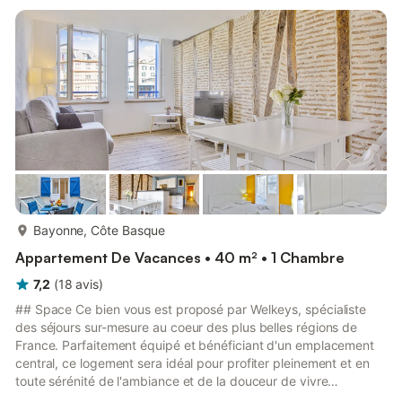
parfaitement équipée (bouilloire, machine à café, grille-pain,
four, micro-ondes, plaques de cuisson, l...
plus...
Bayonne, Côte Basque
Appartement De Vacances • 40 m² • 1 Chambre
7,2
(
18
avis
)
## Space Ce bien vous est proposé par Welkeys, spécialiste
des séjours sur-mesure au coeur des plus belles régions de
France. Parfaitement équipé et bénéficiant d'un emplacement
central, ce logement sera idéal pour profiter pleinement et en
toute sérénité de l'ambiance et de la douceur de vivre
bayonnaise ! Situé au 1e étage (sans ascenseur), cet