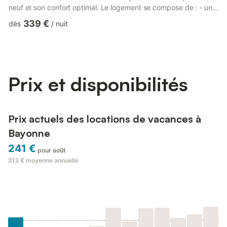
neuf et son confort optimal. Le logement se compose de : - un
vaste espace de vie avec salon et salle à manger, - une cuisine
339 €
dès
/
nuit
entièrement équipée (machine à café, grille-pain, mixeur, four,
micro-ondes, plaques de cuisson, lave-vaisselle, réfrigérateur,
congélateur), - quatre chambres avec lit double, chacune
disposant de sa salle de bain attenante, - un e...
Prix et disponibilités
Prix actuels des locations de vacances à
Bayonne
241 €
pour août
213 €
moyenne annuelle