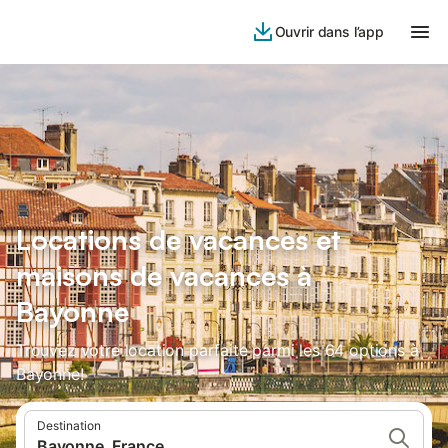
Ouvrir dans l’app
Locations de vacances et
maisons de vacances à
Bayonne
Trouvez votre location parfaite parmi les 64 options à
Bayonne!
Destination
Bayonne, France