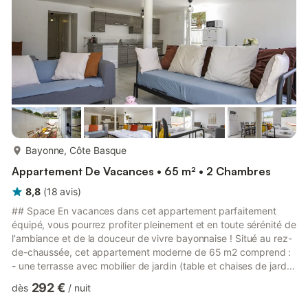
plus...
Bayonne, Côte Basque
Appartement De Vacances • 65 m² • 2 Chambres
8,8
(
18
avis
)
## Space En vacances dans cet appartement parfaitement
équipé, vous pourrez profiter pleinement et en toute sérénité de
l'ambiance et de la douceur de vivre bayonnaise ! Situé au rez-
de-chaussée, cet appartement moderne de 65 m2 comprend :
- une terrasse avec mobilier de jardin (table et chaises de jardin
pour 7 personnes), - un salon lumineux avec un canapé-lit
292 €
dès
/
nuit
d'appoint pour deux personnes et un lit simple, -deux chambres
avec lits doubles, - une salle de bain avec douche, - une cuisine