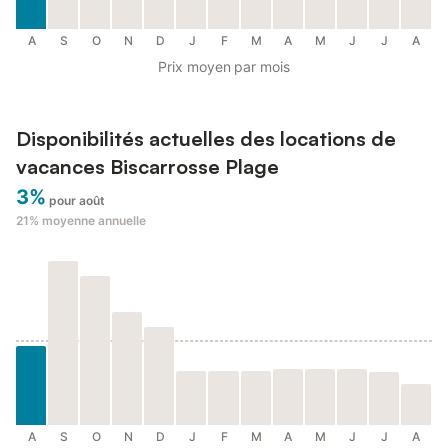
A
S
O
N
D
J
F
M
A
M
J
J
A
Prix moyen par mois
Disponibilités actuelles des locations de
vacances Biscarrosse Plage
3%
pour août
21%
moyenne annuelle
A
S
O
N
D
J
F
M
A
M
J
J
A