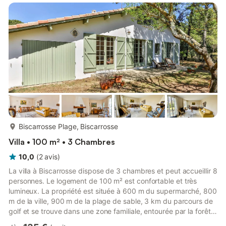
enclosed garden, ideal for a family. Pets not accepted. Very
pleasant location close to the city center and walking dis...
plus...
Biscarrosse Plage, Biscarrosse
Villa • 100 m² • 3 Chambres
10,0
(
2
avis
)
La villa à Biscarrosse dispose de 3 chambres et peut accueillir 8
personnes. Le logement de 100 m² est confortable et très
lumineux. La propriété est située à 600 m du supermarché, 800
m de la ville, 900 m de la plage de sable, 3 km du parcours de
golf et se trouve dans une zone familiale, entourée par la forêt.
Le logement est équipé des éléments suivants : jardin, mobilier