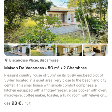
vaisselle/couverts, d'ustensiles de cuisine, d'une cafetière, d'un
grille-pain et d'une bouilloire.
plus...
Biscarrosse Plage, Biscarrosse
Maison De Vacances • 50 m² • 2 Chambres
Pleasant country house of 50m² on its lovely enclosed plot of
534m² located in a quiet area, very close to the beach and city
center. This small house with simple comfort comprises: a
kitchen equipped with a fridge-freezer, a gas cooker with oven,
microwave, coffee maker, toaster, a living room with television,
a bedroom with a 140cm bed and a bedroom with 2 90cm
93 €
dès
/
nuit
beds, a shower room with shower, washbasin and washing
machine, separate toilet. Terrace with garden furniture,