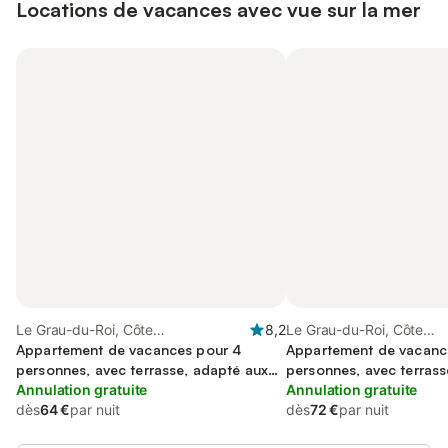
Locations de vacances avec vue sur la mer
Le Grau-du-Roi, Côte
8,2
Le Grau-du-Roi, Côte
méditerranéenne (France)
Appartement de vacances pour 4
méditerranéenne (France
Appartement de vacanc
personnes, avec terrasse, adapté aux
personnes, avec terrass
familles
Annulation gratuite
Annulation gratuite
dès
64 €
par nuit
dès
72 €
par nuit