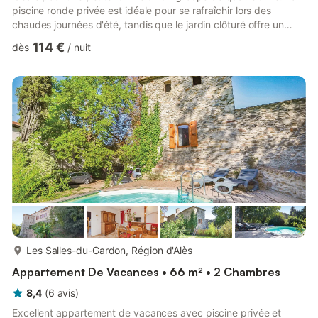
piscine ronde privée est idéale pour se rafraîchir lors des
chaudes journées d'été, tandis que le jardin clôturé offre un
espace sécurisé aux enfants pour jouer librement. Située à
114 €
dès
/
nuit
seulement 1 km du centre-ville et des restaurants locaux, et à 5
km des supermarchés, elle allie tranquillité et commodité. À
l'intérieur, la villa est équipée du chauffage électrique et d'une
cheminée chaleureuse, pour un confort op...
plus...
Les Salles-du-Gardon, Région d'Alès
Appartement De Vacances • 66 m² • 2 Chambres
8,4
(
6
avis
)
Excellent appartement de vacances avec piscine privée et