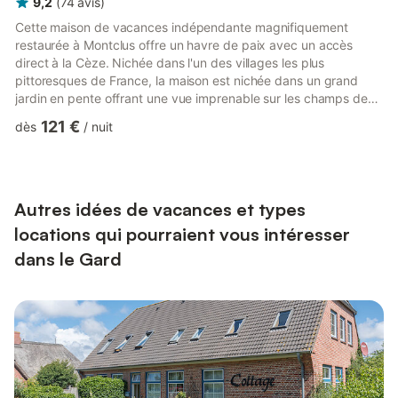
9,2
(
74
avis
)
Cette maison de vacances indépendante magnifiquement
restaurée à Montclus offre un havre de paix avec un accès
direct à la Cèze. Nichée dans l'un des villages les plus
pittoresques de France, la maison est nichée dans un grand
jardin en pente offrant une vue imprenable sur les champs de
lavande et les collines verdoyantes. Une terrasse ombragée à
121 €
dès
/
nuit
l'avant vous invite à la détente et à profiter du calme
environnant, tandis que le garage en contrebas peut accueillir
deux voitures et qu'un terrain de pétanque à côté de la maison
ajoute une touche de charme local. À l'intérieur, la maison
dispos...
Autres idées de vacances et types
locations qui pourraient vous intéresser
dans le Gard