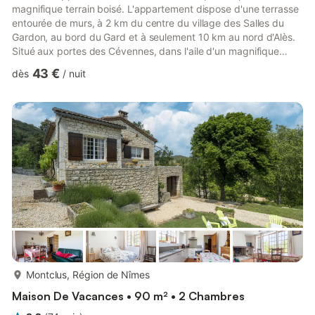
magnifique terrain boisé. L'appartement dispose d'une terrasse
entourée de murs, à 2 km du centre du village des Salles du
Gardon, au bord du Gard et à seulement 10 km au nord d'Alès.
Situé aux portes des Cévennes, dans l'aile d'un magnifique
château du 14ème siècle, l'appartement bénéficie d'un calme
43 €
dès
/
nuit
absolu. Il a été entièrement restauré et en plus de sa jolie
terrasse sans vue, vous profitez de la campagne verdoyante en
toute intimité. La piscine hors-sol est entourée d'une terrasse en
bois où vous pourrez profiter du soleil. Profit...
plus...
Montclus, Région de Nîmes
Maison De Vacances • 90 m² • 2 Chambres