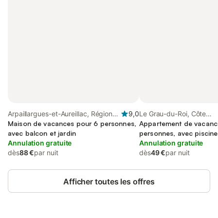
Arpaillargues-et-Aureillac, Région
9,0
Le Grau-du-Roi, Côte
de Nîmes
Maison de vacances pour 6 personnes,
méditerranéenne (France
Appartement de vacanc
avec balcon et jardin
personnes, avec piscine
Annulation gratuite
Annulation gratuite
dès
88 €
par nuit
dès
49 €
par nuit
Afficher toutes les offres