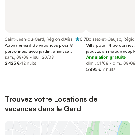
Saint-Jean-du-Gard, Région d'Alès
6,7
Boisset-et-Gaujac, Régio
Appartement de vacances pour 8
Villa pour 14 personnes,
personnes, avec jardin, animaux
jacuzzi, animaux accept
acceptés
sam., 08/08 - jeu., 20/08
Annulation gratuite
2 425 €
·
12 nuits
dim., 01/08 - dim., 08/0
5 995 €
·
7 nuits
Trouvez votre Locations de
vacances dans le Gard