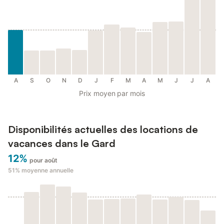
A
S
O
N
D
J
F
M
A
M
J
J
A
Prix moyen par mois
Disponibilités actuelles des locations de
vacances dans le Gard
12%
pour août
51%
moyenne annuelle