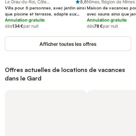
Le Grau-du-Roi, Côte
8,6
Nîmes, Région de Nîmes
méditerranéenne (France)
Villa pour 6 personnes, avec jardin ainsi
Maison de vacances pou
que piscine et terrasse, adapté aux
avec sauna ainsi que jar
familles
Annulation gratuite
Annulation gratuite
dès
134 €
par nuit
dès
78 €
par nuit
Afficher toutes les offres
Offres actuelles de locations de vacances
dans le Gard