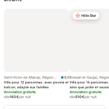
Hôte Star
Saint-Victor-de-Malcap, Région
9,0
Boisset-et-Gaujac, Régio
d'Alès
Villa pour 12 personnes, avec piscine et
Villa pour 16 personnes,
balcon, adapté aux familles
ainsi que jardin et saun
Annulation gratuite
acceptés
Annulation gratuite
dès
163 €
par nuit
dès
510 €
par nuit