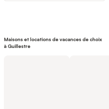
Connectez-vous et économisez
Se connecter
jusqu'à 10% sur nos logements.
Maisons et locations de vacances de choix
à Guillestre