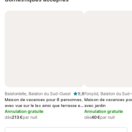
Balatonlelle, Balaton du Sud-Ouest
9,8
Fonyód, Balaton du Sud
Maison de vacances pour 8 personnes,
Maison de vacances pou
avec vue sur le lac ainsi que terrasse et
avec jardin
jardin, animaux acceptés
Annulation gratuite
Annulation gratuite
dès
213 €
par nuit
dès
40 €
par nuit