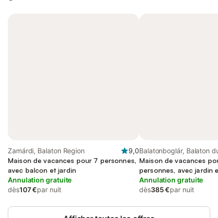
Zamárdi, Balaton Region
9,0
Balatonboglár, Balaton d
Maison de vacances pour 7 personnes,
Ouest
Maison de vacances po
avec balcon et jardin
personnes, avec jardin 
Annulation gratuite
Annulation gratuite
dès
107 €
par nuit
dès
385 €
par nuit