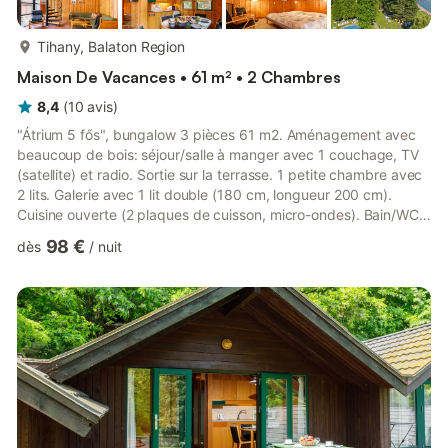
plus...
Tihany, Balaton Region
Maison De Vacances • 61 m² • 2 Chambres
8,4
(
10
avis
)
"Átrium 5 fős", bungalow 3 pièces 61 m2. Aménagement avec
beaucoup de bois: séjour/salle à manger avec 1 couchage, TV
(satellite) et radio. Sortie sur la terrasse. 1 petite chambre avec
2 lits. Galerie avec 1 lit double (180 cm, longueur 200 cm).
Cuisine ouverte (2 plaques de cuisson, micro-ondes). Bain/WC.
Pas de chauffage. Terrasse 15 m2. Meubles de terrasse. A
98 €
dès
/
nuit
disposition: téléphone. Internet (Connexion WIFI). Place de
parking (cloturée). Adapté(e) aux familles. Maximum 1 animal/
chien autorisé. Au lieu d'une chambre fermée, des espaces de
couchage sont situés dans une zone ouverte (gale...