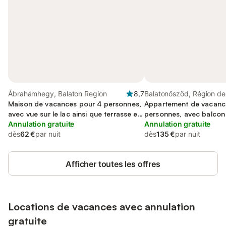
Ábrahámhegy, Balaton Region
8,7
Balatonőszöd, Région de
Maison de vacances pour 4 personnes,
Balatonföldvár
Appartement de vacanc
avec vue sur le lac ainsi que terrasse et
personnes, avec balcon 
jardin
Annulation gratuite
sur le lac et jardin
Annulation gratuite
dès
62 €
par nuit
dès
135 €
par nuit
Afficher toutes les offres
Locations de vacances avec annulation
gratuite