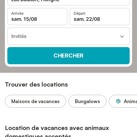
Arrivée
Départ
sam. 15/08
sam. 22/08
Invités
CHERCHER
Trouver des locations
Maisons de vacances
Bungalows
Anima
Location de vacances avec animaux
domestiques acceptés