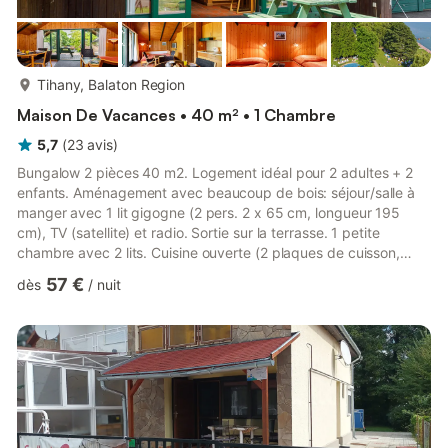
plus...
Tihany, Balaton Region
Maison De Vacances • 40 m² • 1 Chambre
5,7
(
23
avis
)
Bungalow 2 pièces 40 m2. Logement idéal pour 2 adultes + 2
enfants. Aménagement avec beaucoup de bois: séjour/salle à
manger avec 1 lit gigogne (2 pers. 2 x 65 cm, longueur 195
cm), TV (satellite) et radio. Sortie sur la terrasse. 1 petite
chambre avec 2 lits. Cuisine ouverte (2 plaques de cuisson,
micro-ondes). Bain/WC. Pas de chauffage. Terrasse. Meubles
57 €
dès
/
nuit
de terrasse. A disposition: téléphone. Internet (Connexion WIFI).
Place de parking (cloturée). Adapté(e) aux familles. Maximum 1
animal/ chien autorisé. Propriété convenant pour 2 adultes + 2
enfants de moins de 10 ans. 4 adultes ne sont ...