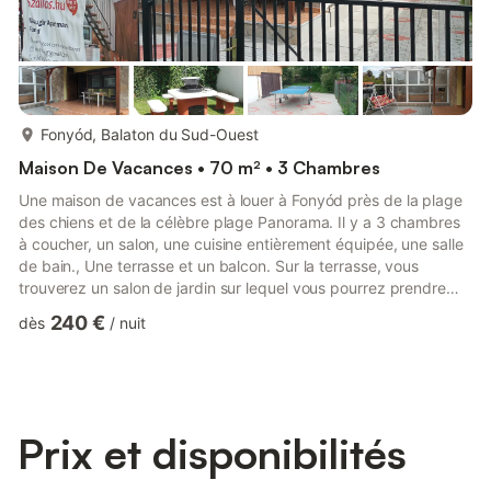
plus...
Fonyód, Balaton du Sud-Ouest
Maison De Vacances • 70 m² • 3 Chambres
Une maison de vacances est à louer à Fonyód près de la plage
des chiens et de la célèbre plage Panorama. Il y a 3 chambres
à coucher, un salon, une cuisine entièrement équipée, une salle
de bain., Une terrasse et un balcon. Sur la terrasse, vous
trouverez un salon de jardin sur lequel vous pourrez prendre
votre petit-déjeuner. À l'arrière de la maison, vous trouverez un
240 €
dès
/
nuit
barbecue, des transats, une table de ping-pong et une
balançoire pour que le client ne s'ennuie pas. Il y a 10 plages
sur 4 km au bord du lac Balaton. Ils sont tous gratuits.
Cependant, vous devez payer pour entrer sur la pl...
Prix et disponibilités