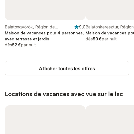
Balatongyörök, Région de
9,0
Balatonkeresztúr, Région
Keszthely
Maison de vacances pour 4 personnes,
Maison de vacances po
avec terrasse et jardin
dès
59 €
par nuit
dès
52 €
par nuit
Afficher toutes les offres
Locations de vacances avec vue sur le lac