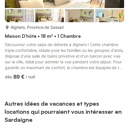
plus...
Alghero, Province de Sassari
Maison D’hôte • 18 m² • 1 Chambre
Découvrez votre oasis de détente à Alghero ! Cette chambre
triple confortable, idéale pour les familles ou les groupes d'amis,
dispose d'une salle de bains privative et d'un balcon avec vue
sur la ville, idéal pour admirer la vue pendant votre séjour. Pour
garantir un maximum de confort, la chambre est équipée de la
climatisation, d'un réfrigérateur et d'une machine à café, afin
89 €
dès
/
nuit
que vous puissiez démarrer la journée en faisant le plein
d'énergie. Situé à quelques pas du centre-ville animé et de la
magnifique plage de la ville, vous bénéficierez d'un accès facile
aux restaurants, aux boutiqu...
Autres idées de vacances et types
locations qui pourraient vous intéresser en
Sardaigne