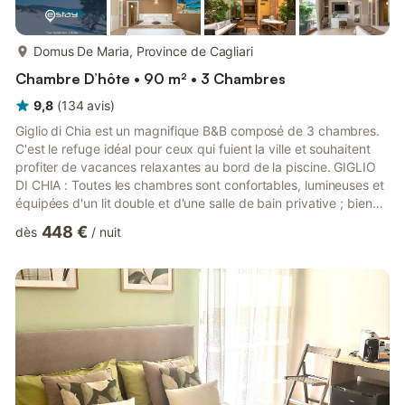
plus...
Domus De Maria, Province de Cagliari
Chambre D’hôte • 90 m² • 3 Chambres
9,8
(
134
avis
)
Giglio di Chia est un magnifique B&B composé de 3 chambres.
C'est le refuge idéal pour ceux qui fuient la ville et souhaitent
profiter de vacances relaxantes au bord de la piscine. GIGLIO
DI CHIA : Toutes les chambres sont confortables, lumineuses et
équipées d'un lit double et d'une salle de bain privative ; bien
connectées au centre, aux principales attractions touristiques
448 €
dès
/
nuit
et aux magnifiques plages de Chia. Les chambres sont
réservées aux non-fumeurs et sont équipées de : - Wifi - Smart
TV - Sèche-cheveux - Climatisation - Linge de lit et de toilette
Les chambres restent entièrement ...