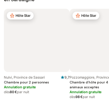
Hôte Star
Hôte Star
Nulvi, Province de Sassari
9,7
Pozzomaggiore, Provinc
Chambre pour 2 personnes
Sassari
Chambre d’hôte pour 4
Annulation gratuite
animaux acceptés
dès
80 €
par nuit
Annulation gratuite
dès
98 €
par nuit