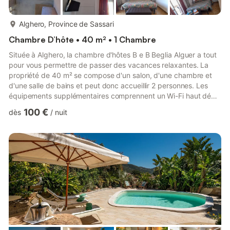
plus...
Alghero, Province de Sassari
Chambre D’hôte • 40 m² • 1 Chambre
Située à Alghero, la chambre d'hôtes B e B Beglia Alguer a tout
pour vous permettre de passer des vacances relaxantes. La
propriété de 40 m² se compose d'un salon, d'une chambre et
d'une salle de bains et peut donc accueillir 2 personnes. Les
équipements supplémentaires comprennent un Wi-Fi haut débit
(adapté aux appels vidéo), une télévision ainsi que la
100 €
dès
/
nuit
climatisation. Cette location de vacances dispose d'un balcon
privé, idéal pour se détendre le soir. La propriété se trouve à
proximité de la plage et les transports en commun sont
accessibles à pied. Un parking gratuit est disponible dans...