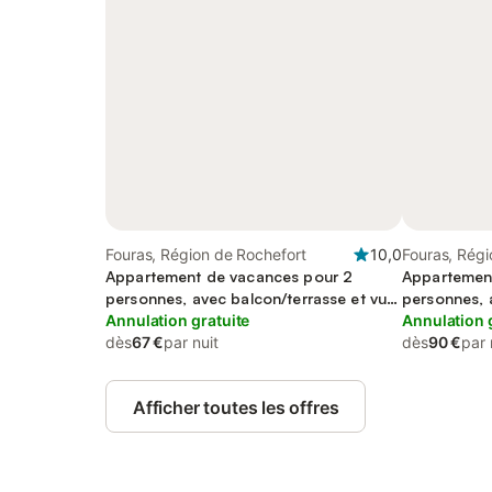
Fouras, Région de Rochefort
10,0
Fouras, Régi
Appartement de vacances pour 2
Appartemen
personnes, avec balcon/terrasse et vue
personnes, 
sur l’océan
Annulation gratuite
sur l’océan
Annulation 
dès
67 €
par nuit
dès
90 €
par 
Afficher toutes les offres