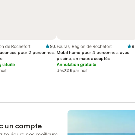
on de Rochefort
9,0
Fouras, Région de Rochefort
9
acances pour 2 personnes,
Mobil home pour 4 personnes, avec
se
piscine, animaux acceptés
gratuite
Annulation gratuite
nuit
dès
72 €
par nuit
ec un compte
 toujours nos meilleurs