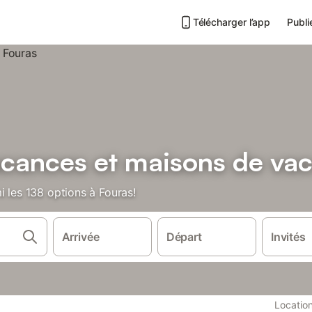
Télécharger l’app
Publi
acances et maisons de va
i les 138 options à Fouras!
Arrivée
Départ
Invités
Locatio