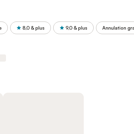
e
8,0
& plus
9,0
& plus
Annulation gra