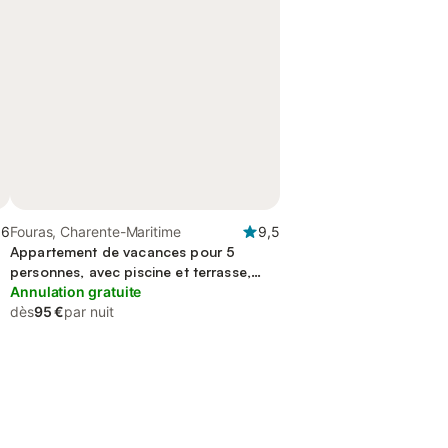
,6
Fouras, Charente-Maritime
9,5
Appartement de vacances pour 5
personnes, avec piscine et terrasse,
animaux acceptés
Annulation gratuite
dès
95 €
par nuit