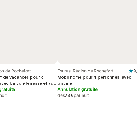
on de Rochefort
Fouras, Région de Rochefort
9
t de vacances pour 3
Mobil home pour 4 personnes, avec
avec balcon/terrasse et vue
piscine
gratuite
Annulation gratuite
nuit
dès
73 €
par nuit