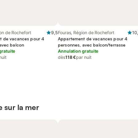
on de Rochefort
9,5
Fouras, Région de Rochefort
10
t de vacances pour 4
Appartement de vacances pour 4
avec balcon
personnes, avec balcon/terrasse
gratuite
Annulation gratuite
nuit
dès
118 €
par nuit
 sur la mer