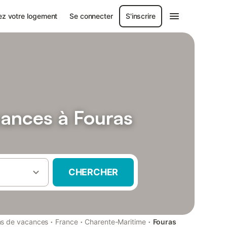
ez votre logement
Se connecter
S'inscrire
cances à Fouras
CHERCHER
·
·
·
ns de vacances
France
Charente-Maritime
Fouras