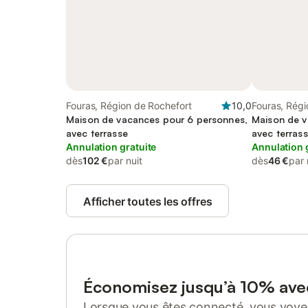
Fouras, Région de Rochefort
10,0
Fouras, Régi
Maison de vacances pour 6 personnes,
Maison de v
avec terrasse
avec terras
Annulation gratuite
Annulation 
dès
102 €
par nuit
dès
46 €
par 
Afficher toutes les offres
Économisez jusqu’à 10% av
Lorsque vous êtes connecté, vous voyez